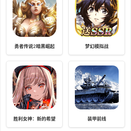
勇者传说2暗黑崛起
梦幻模拟战
胜利女神：新的希望
装甲前线