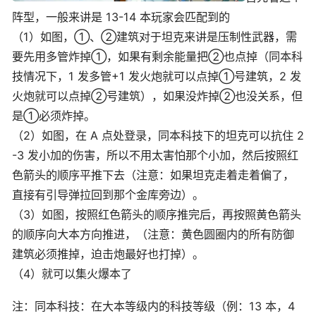
阵型，一般来讲是 13-14 本玩家会匹配到的
（1）如图，①、②建筑对于坦克来讲是压制性武器，需
要先用多管炸掉①，如果有剩余能量把②也点掉（同本科
技情况下，1 发多管+1 发火炮就可以点掉①号建筑，2 发
火炮就可以点掉②号建筑），如果没炸掉②也没关系，但
是①必须炸掉。
（2）如图，在 A 点处登录，同本科技下的坦克可以抗住 2
-3 发小加的伤害，所以不用太害怕那个小加，然后按照红
色箭头的顺序平推下去（注意：如果坦克走着走着偏了，
直接有引导弹拉回到那个金库旁边）。
（3）如图，按照红色箭头的顺序推完后，再按照黄色箭头
的顺序向大本方向推进，（注意：黄色圆圈内的所有防御
建筑必须推掉，迫击炮最好也打掉）。
（4）就可以集火爆本了
注：同本科技：在大本等级内的科技等级（例：13 本，4