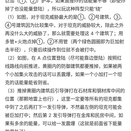
巨加（①、②）护本，如果直接炸的话能量不够（即使炸
掉了也没能量登陆），所以玩这种阵型只能“绕”
（1）如图，对于坦克威胁最大的是①、②号建筑，③、
④号建筑因为比较集中，对于坦克的威胁较大，除此之外
再没什么大的威胁了，那么就需要处理这 4 个建筑了；用
多管+火炮点掉①，②不用管（两个绿色圆圈即为巨加射
击半径），只要后续操作到位就不会被打中。
（2）如图，在 A 点位置登陆（尽可能靠边登陆）按照红
线路线向前推进，黄圈内的防御建筑都要推掉，如果被两
个小加集火攻击的话可以丢震爆，如果一个小加打一个坦
克的话能量能省则省。
（3）推掉黄圈内建筑后引导弹打在石材库和钢材库中间的
位置（那颗地雷上也行），这里一定要等所有的坦克都集
中到了之后再打下一发引导弹，不然最左侧的坦克可能会
被巨加打中；然后第 2 发引导弹打在金库和民房中间，如
果有多余的能量，可以给一发震爆（这就是前面省下能量