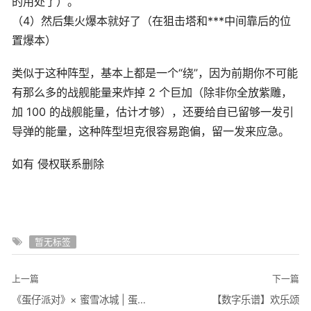
的用处了）。
（4）然后集火爆本就好了（在狙击塔和***中间靠后的位
置爆本）
类似于这种阵型，基本上都是一个“绕”，因为前期你不可能
有那么多的战舰能量来炸掉 2 个巨加（除非你全放紫雕，
加 100 的战舰能量，估计才够），还要给自已留够一发引
导弹的能量，这种阵型坦克很容易跑偏，留一发来应急。
如有 侵权联系删除
暂无标签
上一篇
下一篇
《蛋仔派对》× 蜜雪冰城 | 蛋仔雪王成团曲MV今日上线，蛋仔岛联动玩法爆料来袭！
【数字乐谱】欢乐颂