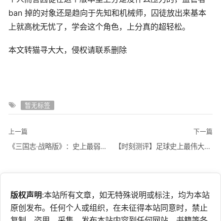
ban 掉的对象还是趋向于先知和机械师，囚徒放出来基本
上就高枕无忧了，学会这个角色，上分真的超轻松。
本文转猫寻大大，侵权请联系删除
暂无标签
上一篇
下一篇
《三国志·战略版》：史上最弱四大武将，没有最弱只有更弱！
【时刻测评】足球史上最伟大的右后卫——“微笑天使”卡福 V2版时刻卡测评
版权声明
:本站所有文章，如无特殊说明或标注，均为本站
原创发布。任何个人或组织，在未征得本站同意时，禁止
复制、盗用、采集、发布本站内容到任何网站、书籍等各