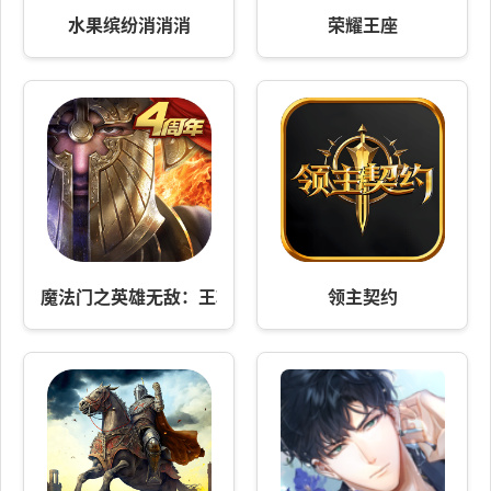
水果缤纷消消消
荣耀王座
魔法门之英雄无敌：王朝
领主契约