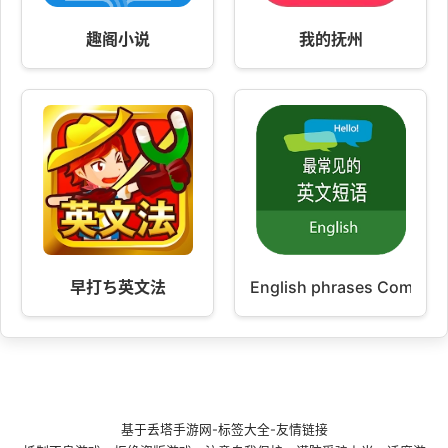
趣阁小说
我的抚州
早打ち英文法
English phrases Common
基于
丢塔手游网
-
标签大全
-
友情链接