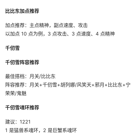
比比东加点推荐
加点推荐：主点精神，副点速度、攻击
以加点 10 点为例，3 点攻击、3 点速度、4 点精神
千仞雪
千仞雪阵容推荐
最佳搭档：月关/比比东
阵容推荐：月关+千仞雪+胡列娜/风笑天+邪月+比比东+宁
荣荣/鬼魅
千仞雪魂环推荐
建议：1221
1 是猛兽系魂环，2 是巨蟹系魂环