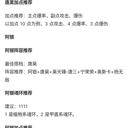
唐昊加点推荐
加点推荐：主点爆率，副点攻击、爆伤
以加点 10 点为例，3 点攻击、4 点爆率、3 点爆伤
阿银
阿银阵容推荐
最佳搭档：唐昊
阵容推荐：阿银+唐昊+昊天锤-唐三+宁荣荣+奥斯卡+杨无
敌
阿银魂环推荐
建议：1111
1 是植物系魂环，2 是甲盾系魂环。
阿银加点推荐