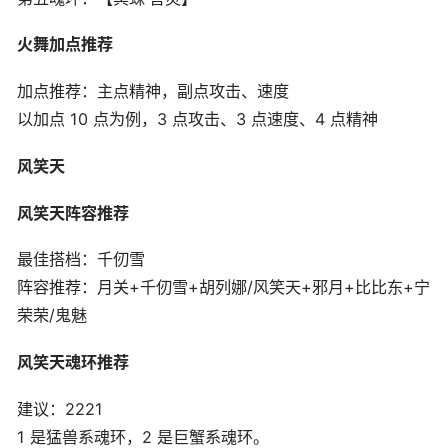
火舞加点推荐
加点推荐：主点精神，副点攻击、速度
以加点 10 点为例，3 点攻击、3 点速度、4 点精神
风笑天
风笑天阵容推荐
最佳搭档：千仞雪
阵容推荐：月关+千仞雪+胡列娜/风笑天+邪月+比比东+宁
荣荣/鬼魅
风笑天魂环推荐
建议：2221
1 是猛兽系魂环，2 是巨蟹系魂环。