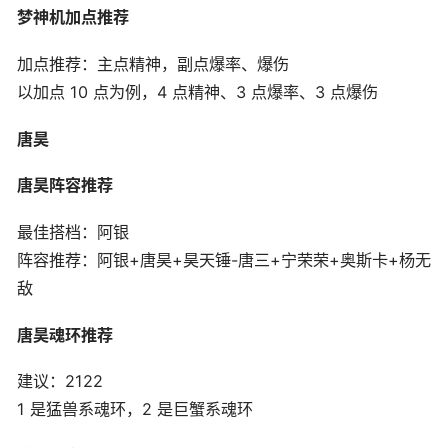
梦神机加点推荐
加点推荐：主点精神，副点爆率、爆伤
以加点 10 点为例，4 点精神、3 点爆率、3 点爆伤
唐昊
唐昊阵容推荐
最佳搭档：阿银
阵容推荐：阿银+唐昊+昊天锤-唐三+宁荣荣+奥斯卡+杨无
敌
唐昊魂环推荐
建议：2122
1 是猛兽系魂环，2 是巨蟹系魂环