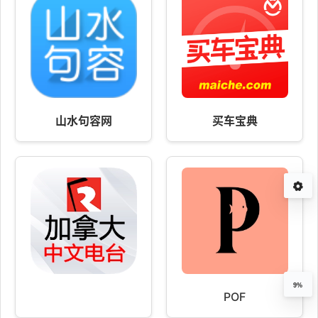
山水句容网
买车宝典
9%
POF