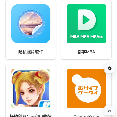
隐私照片软件
都学MBA
7%
轩辕剑叁：云和山的彼端 2.8
Osaifu-Keitai