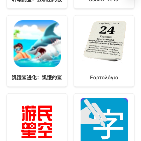
饥饿鲨进化：饥饿的鲨鱼 v2.43
Εορτολόγιο