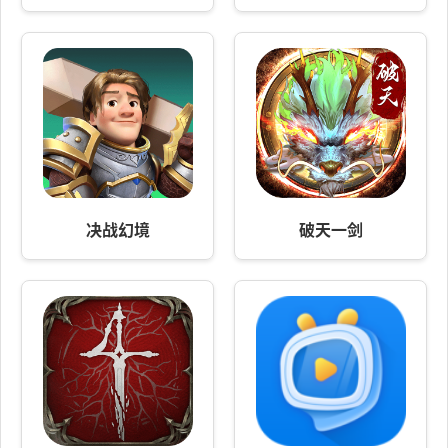
决战幻境
破天一剑