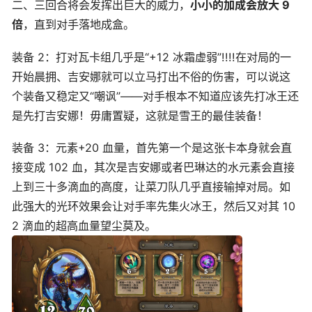
二、三回合将会发挥出巨大的威力，
小小的加成会放大 9
倍
，直到对手落地成盒。
装备 2：打对瓦卡组几乎是“+12 冰霜虚弱”!!!!在对局的一
开始晨拥、吉安娜就可以立马打出不俗的伤害，可以说这
个装备又稳定又“嘲讽”——对手根本不知道应该先打冰王还
是先打吉安娜！毋庸置疑，这就是雪王的最佳装备！
装备 3：元素+20 血量，首先第一个是这张卡本身就会直
接变成 102 血，其次是吉安娜或者巴琳达的水元素会直接
上到三十多滴血的高度，让菜刀队几乎直接输掉对局。如
此强大的光环效果会让对手率先集火冰王，然后又对其 10
2 滴血的超高血量望尘莫及。