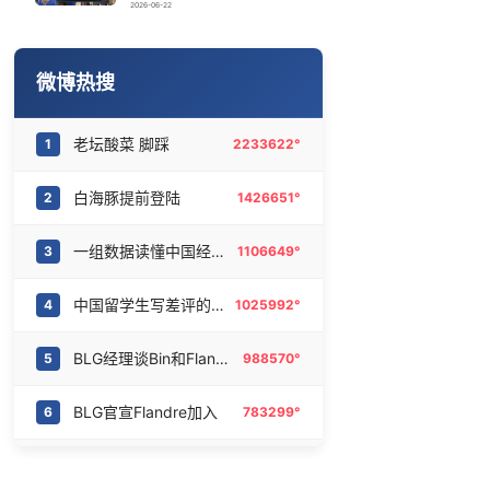
《披荆斩棘2026》阵容官宣
16
6477222°
2026-06-22
你刷到的“种草笔记”可能是收钱写的
17
6370499°
微博热搜
上海有出现龙卷潜势
18
6280593°
老坛酸菜 脚踩
1
2233622°
中央气象台为何发布最高级别台风预警
19
6191404°
白海豚提前登陆
2
1426651°
日本火山喷发 天空瞬间一片漆黑
20
6088222°
一组数据读懂中国经济底气
3
1106649°
中国留学生写差评的方式太隐晦了
4
1025992°
BLG经理谈Bin和Flandre
5
988570°
BLG官宣Flandre加入
6
783299°
科学辟谣7月科学领域流言榜
7
685126°