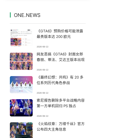
年仅23岁 夏士远空降时坠地牺牲
7
7330500°
ONE.NEWS
台风白海豚将提前登陆
8
7235981°
《GTA6》预购价格可能泄露
儿子去世老人要查孙子血缘儿媳拒绝
9
7140296°
最贵版本达 200 欧元
2026-06-22
上半年国内手机销量榜
10
7046289°
网友恶搞《GTA6》封面女郎
春丽、蒂法、艾达王版本出现
青岛大嫚的海蛎子唱腔把胖超带跑偏了
11
6946869°
2026-06-22
《最终幻想：共鸣》有 20 多
跟风评论随意脑补？杜绝二次造谣
12
6854396°
位系列历代角色参战
“140多斤的我也很难静止站立”
13
2026-06-22
6760236°
索尼报告删除多平台战略内容
第一方单机回归 PS 独占
今年第16号台风“琵鹭”生成
14
6660144°
2026-06-22
白海豚将给京津冀带来大暴雨
《火焰纹章：万缕千丝》官方
15
6564554°
公布四大主角信息