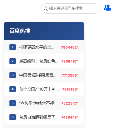
百度热搜
构建更高水平的全民健身公共服务体系
1
7904462°
最高级别！台风红色预警
2
7808497°
中国第1高楼阻尼器摆动明显
3
7713268°
首个全国产10万卡AI超集群投用
4
7619188°
“老头乐”为啥禁不掉
5
7522347°
台风白海豚到哪里了
6
7428448°