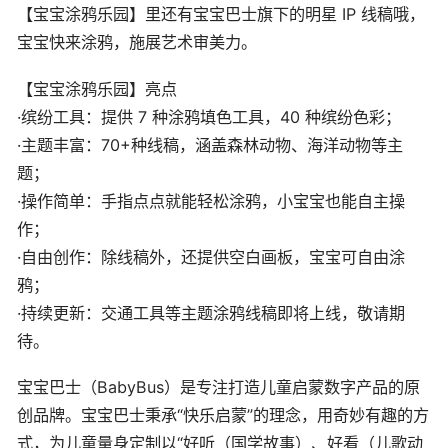
【宝宝涂鸦乐园】里还有宝宝巴士旗下的明星 IP 线稿哦，
宝宝快来涂鸦，施展艺术审美力。
【宝宝涂鸦乐园】亮点
·缤纷工具：提供 7 种涂鸦填色工具，40 种缤纷色彩；
·主题丰富：70+种线稿，涵盖森林动物、海洋动物等主
题；
·操作简单：手指点点就能轻松涂鸦，小宝宝也能自主操
作；
·自由创作：除线稿外，还提供空白画板，宝宝可自由涂
鸦；
·持续更新：交通工具等主题涂鸦线稿即将上线，敬请期
待。
宝宝巴士（BabyBus）是专注打造儿童启蒙数字产品的原
创品牌。宝宝巴士秉承“快乐启蒙”的理念，用奇妙有趣的方
式，为儿童量身定制以“好听（国学故事）、好看（儿歌动