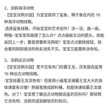
2、涂鸦海洋动物
·【宝宝涂鸦乐园】为宝宝提供了鲨鱼、狮子鱼在内的 16
种海洋动物线稿。
·选择鲨鱼线稿，开始宝宝的艺术创作！涂一涂、画一画，
啊哦~宝宝发现画错了怎么办？点点画板左边的箭头，就能
返回上一步；要是想重新涂鸦呢？宝宝点点删除按钮，就
会看到刚刚填涂的色彩消失不见，宝宝又能重新涂色啦。
3、涂鸦远古动物
·【宝宝涂鸦乐园】里不仅有热门的霸王龙，还有旋齿鲨等
16 种远古动物线稿。
·宝宝给霸王龙涂色啦！但是用小画笔涂满霸王龙大大的身
体速度有点慢？把画笔换成颜料桶，就能快速给霸王龙填
色。对了！宝宝想了解远古动物旋齿鲨的百科吗？那就帮
它涂色吧，涂鸦完成就解锁百科知识。