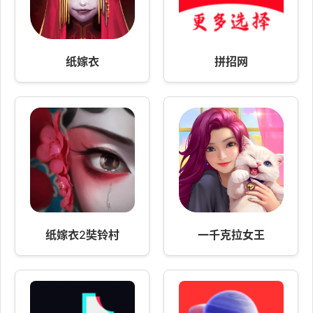
纸嫁衣
拼招网
纸嫁衣2奘铃村
一千克拉女王