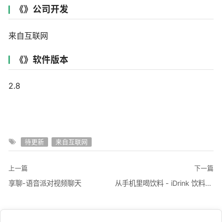
《》公司开发
来自互联网
《》软件版本
2.8
待更新
来自互联网
上一篇
下一篇
享聊-语音派对视频聊天
从手机里喝饮料 - iDrink 饮料模拟器 (玩笑)