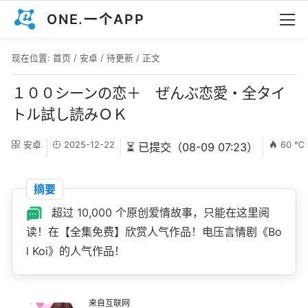
ONE.一个APP
现在位置:
首页
/
安卓
/
待更新
/ 正文
１００シーンの恋＋ ぜんぶ恋愛・全タイ
トル試し読みＯＫ
安卓
2025-12-22
60 ℃
⏳ 已提交（08-09 07:23）
摘要
超过 10,000 个原创爱情故事，只能在这里阅
读！在【全集免费】欣赏人气作品！电压言情剧《Bo
l Koi》的人气作品！
来自互联网