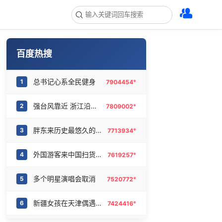
百度热搜
总书记心系全民健身
1
7904454°
强台风靠近 浙江沿海掀起15米巨浪
2
7809002°
胖东来历史最悠久的门店之一将闭店
3
7713934°
外国游客来中国扫货新特产
4
7619257°
多个明星演唱会取消
5
7520772°
新疆女孩在天津偶遇支教老师哭红眼
6
7424416°