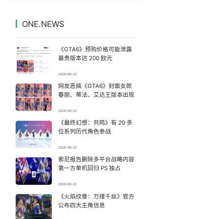
美国AI开始攻击真人了
7
7332885°
ONE.NEWS
名创优品一次性内裤 颜面尽失
8
7237852°
《GTA6》预购价格可能泄露
戚薇谈把脸交给AI
9
7140873°
最贵版本达 200 欧元
2026-06-22
搬家报价570元 要5060元才肯上楼
10
7044198°
网友恶搞《GTA6》封面女郎
春丽、蒂法、艾达王版本出现
女主硬加吻戏短剧已下架
11
6943363°
2026-06-22
《最终幻想：共鸣》有 20 多
网络谣言的3种典型“伪装套路”
12
6849791°
位系列历代角色参战
这种水别再喝了 已被列为2A类致癌物
13
2026-06-22
6753416°
索尼报告删除多平台战略内容
第一方单机回归 PS 独占
教练失手女子被踏板砸中：当场砸出血
14
6659833°
2026-06-22
傅园慧“洪荒之力”十年了
《火焰纹章：万缕千丝》官方
15
6559578°
公布四大主角信息