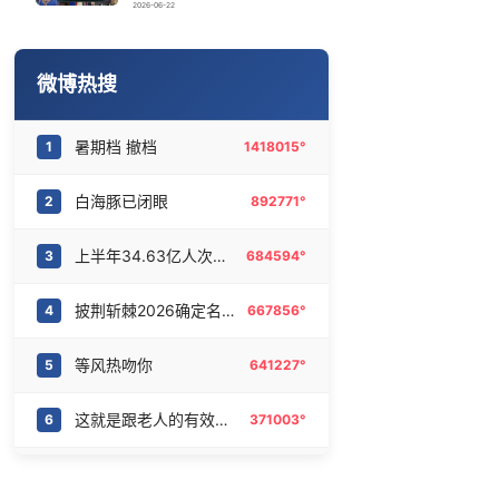
台风白海豚闭眼意味着什么
16
6465449°
2026-06-22
因定位纠纷男子将外卖员砍成植物人
17
6382265°
微博热搜
公务员医生休假了 窗口谁来值班
18
6286826°
暑期档 撤档
1
1418015°
丁俊晖vs吉尔伯特
19
6187822°
白海豚已闭眼
2
892771°
韩国足协为性贿赂丑闻致歉
20
6089303°
上半年34.63亿人次出游
3
684594°
披荆斩棘2026确定名单
4
667856°
等风热吻你
5
641227°
这就是跟老人的有效沟通
6
371003°
超舒适的悦野方盒子
7
350183°