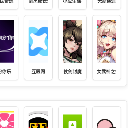
器
民奇迹
豪杰成长计划
小应生活-上应人必备
无期迷途
利助手
盼你乐
互医网
仗剑封魔
女武神之剑