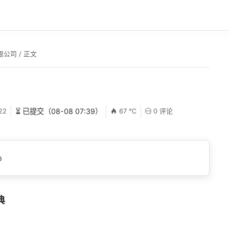
限公司
/ 正文
22
⏳ 已提交（08-08 07:39）
67 ℃
0 评论
p
典