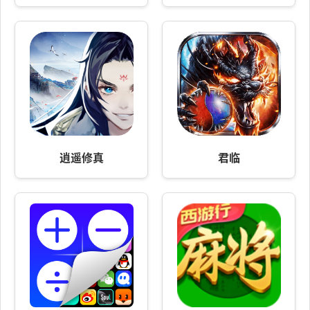
逍遥修真
君临