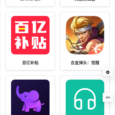
百亿补贴
合金弹头：觉醒
14%