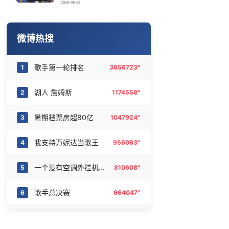
高校宣称第一志愿填报该校奖9000元
16
6466966°
2026-06-22
女儿为争财产堵门阻挠父亲出殡
17
6374299°
微博热搜
拼豆有多火 一公里内能有40家店
18
6282896°
歌手第一轮排名
1
3656723°
女子跳下货车男子追逐 二人系夫妻
19
6177541°
湖人 詹姆斯
2
1174558°
胡彦斌韩磊 谁帮谁
20
6078911°
暑期档票房超80亿
3
1047924°
我支持万妮达当歌王
4
956063°
一个没有空调外挂机的城市
5
810608°
歌手总决赛
6
664047°
微博文化交流之夜泰国站倒计时1天
7
658179°