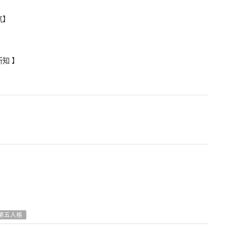
气】
知 】
第五人格