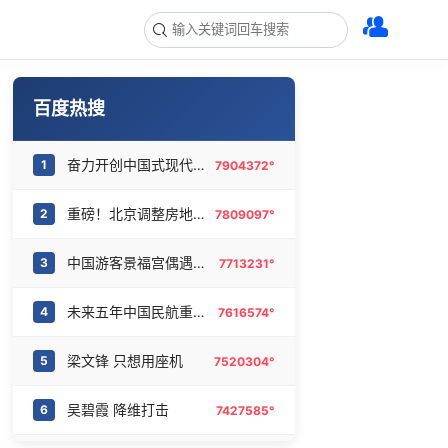
百度热搜
奋力开创中国式现代化建设新局面
1
7904372°
重磅！北京调整房地产政策
2
7809097°
中国游客景福宫偶遇李在明一起合影
3
7713231°
未来五年中国民航重磅规划出炉
4
7616574°
梁文锋 只想用座机
5
7520304°
吴碧霞 降维打击
6
7427585°