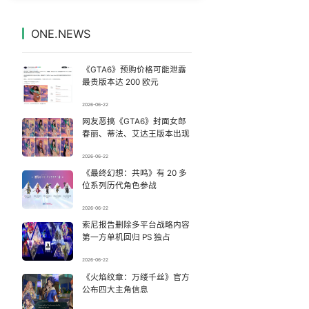
福建泉州市委书记张毅恭被查
7
7328571°
ONE.NEWS
台风白海豚
8
7235562°
《GTA6》预购价格可能泄露
商家称1小时被20条差评后门店倒闭
9
7136645°
最贵版本达 200 欧元
2026-06-22
齐豫毛阿敏 如听仙乐耳暂明
10
7043181°
网友恶搞《GTA6》封面女郎
春丽、蒂法、艾达王版本出现
U17国足点球大战淘汰河床晋级决赛
11
6949266°
2026-06-22
《最终幻想：共鸣》有 20 多
“新疆阿勒泰八月能滑雪”不实
12
6856764°
位系列历代角色参战
北京公积金最高可贷340万
13
2026-06-22
6761748°
索尼报告删除多平台战略内容
第一方单机回归 PS 独占
在青岛夏夜麦霸现场偶遇李行亮
14
6655540°
2026-06-22
“今天得有40℃了吧 为啥还不预警”
《火焰纹章：万缕千丝》官方
15
6563729°
公布四大主角信息