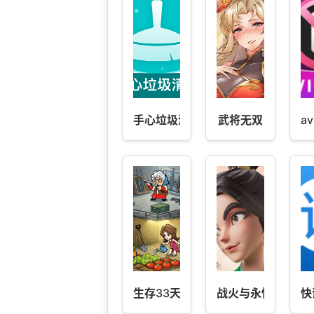
手心垃圾清理
武将无双
a
生存33天
战火与永恒
快