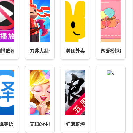
vi播放器-全格式播放
刀斧大乱斗
美团外卖
恋爱模拟器
译英语翻译-英语翻译器
艾玛的生日派对
狂浪乾坤