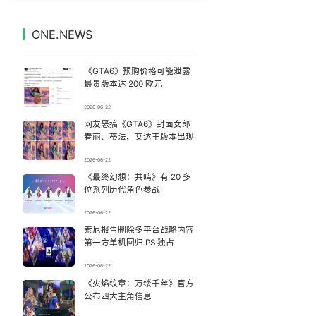
女子利用漏洞0元买了3千台电器
7
7328980°
ONE.NEWS
台风白海豚影响中国已成定局
8
7233236°
《GTA6》预购价格可能泄露
金饰克价大幅跳涨
9
7141113°
最贵版本达 200 欧元
2026-06-22
官方回应献血屋不让市民入内躲雨
10
7047829°
网友恶搞《GTA6》封面女郎
春丽、蒂法、艾达王版本出现
中国五箭齐发反制美国
11
6952869°
2026-06-22
《最终幻想：共鸣》有 20 多
深圳地面沉降致车辆损坏系谣言
12
6848910°
位系列历代角色参战
75岁老汉投资20多万养鱼无人收购
13
2026-06-22
6752887°
索尼报告删除多平台战略内容
第一方单机回归 PS 独占
原市长检举他人主动交代被判11年
14
6656935°
2026-06-22
杨某某拒服兵役 不得录用为公务员
《火焰纹章：万缕千丝》官方
15
6566122°
公布四大主角信息