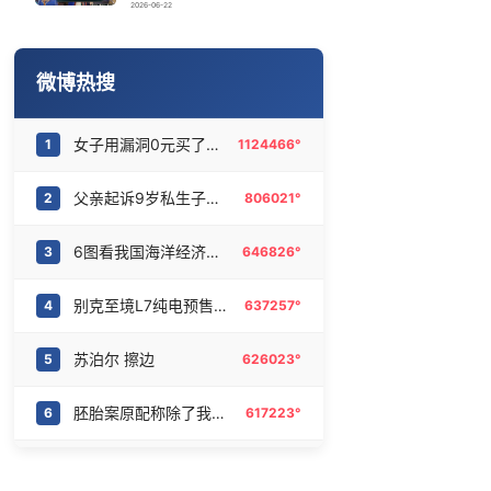
起底浙江如是书院：导师为传销头目
16
6470041°
2026-06-22
内马尔赛后情绪失控
17
6373390°
微博热搜
大白兔奶糖经典糖纸海外走红
18
6277504°
女子用漏洞0元买了3千台电器
1
1124466°
25岁中医准研究生回应在景区当NPC
19
6177370°
父亲起诉9岁私生子被儿子斥畜生不如
2
806021°
孩子被冲走溺亡 家属质疑泄洪未通知
20
6089323°
6图看我国海洋经济稳步增长
3
646826°
别克至境L7纯电预售16.99万起
4
637257°
苏泊尔 擦边
5
626023°
胚胎案原配称除了我没人能扛起这个家
6
617223°
金鹰奖
7
616230°