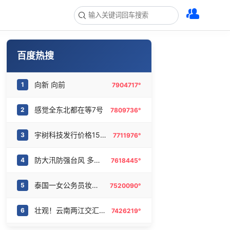
百度热搜
向新 向前
1
7904717°
感觉全东北都在等7号
2
7809736°
宇树科技发行价格150.80元/股
3
7711976°
防大汛防强台风 多省份关键期这样做
4
7618445°
泰国一女公务员妆容引争议 本人回应
5
7520090°
壮观！云南两江交汇现“鸳鸯锅”
6
7426219°