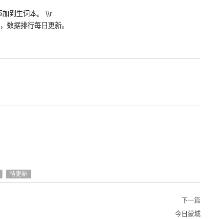
到生词本。 \\r
握，数据排行每日更新。
待更新
下一篇
今日蒙城