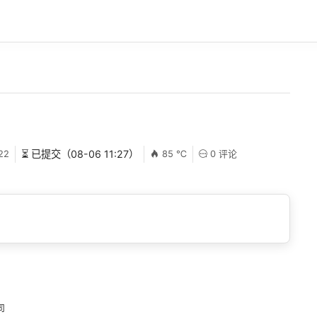
22
⏳ 已提交（08-06 11:27）
85 ℃
0 评论
司