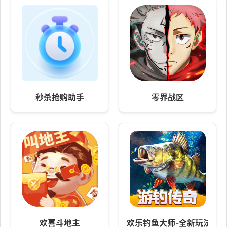
秒杀抢购助手
零界战区
欢喜斗地主
欢乐钓鱼大师-全新玩法游