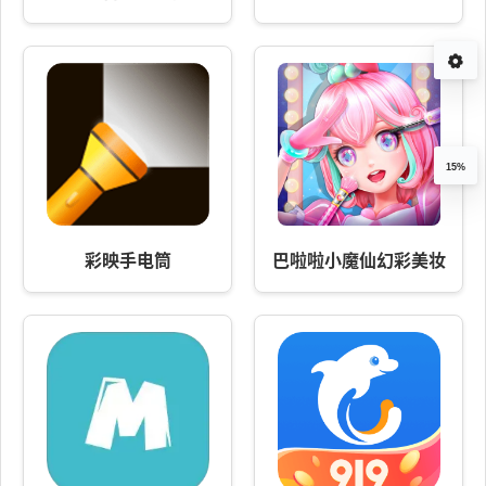
15%
彩映手电筒
巴啦啦小魔仙幻彩美妆