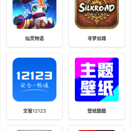
仙灵物语
寻梦丝路
交管12123
壁纸酷酷