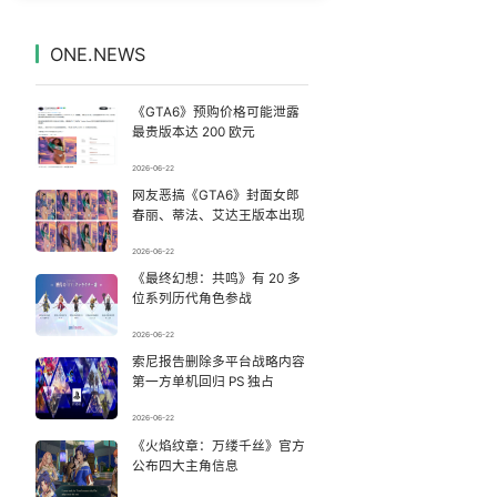
婚外胚胎案妻子得知胚胎销毁双手颤抖
7
7329398°
ONE.NEWS
DeepSeek API即将大幅涨价
8
7232753°
《GTA6》预购价格可能泄露
BBA降价也卖不动
9
7139938°
最贵版本达 200 欧元
2026-06-22
田曦薇连续第16部“铁刘海”剧
10
7042824°
网友恶搞《GTA6》封面女郎
春丽、蒂法、艾达王版本出现
A股收盘：沪指低开高走涨0.57%
11
6952917°
2026-06-22
《最终幻想：共鸣》有 20 多
事关医保 这些谣言千万别信
12
6853443°
位系列历代角色参战
78岁奶奶每天梳头百次发量超年轻人
13
2026-06-22
6763609°
索尼报告删除多平台战略内容
第一方单机回归 PS 独占
曝张一鸣下死命令：不依赖AI蒸馏技术
14
6659728°
2026-06-22
美国退回1000亿美元关税
《火焰纹章：万缕千丝》官方
15
6566357°
公布四大主角信息