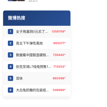
空调发明出来竟然不是为了给人降温
16
6465814°
2026-06-22
婚外胚胎案父亲已10个月没见过女儿
17
6368624°
微博热搜
2人冒充保安看演唱会被罚
18
6283220°
女子用漏洞0元买了3千台电器
1
1359756°
死刑改死缓当事人：已付出沉重代价
19
6188432°
周五下午弹性离岗
2
903377°
小伙靠AI减肥 45天瘦40斤进了ICU
20
6087795°
数据看中国智造硬核实力
3
730442°
别克至境L7纯电预售16.99万起
4
713033°
双休
5
692596°
大白兔奶糖的包装纸火了
6
546960°
感觉全东北都在等7号
7
536634°