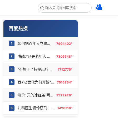
百度热搜
如何把百年大党建设得更加坚强有力
1
7904402°
“梅姨”已是老年人 死刑或适用受限
2
7809548°
“不想干了特提出辞职” 南大回应
3
7712775°
西方Z世代为何开始“粉”中国
4
7616264°
涨价1元的冰红茶 两年少赚了15亿
5
7522928°
儿科医生漏诊获刑：我认错但不能认罪
6
7426716°