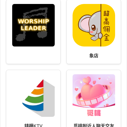
象店
錢櫃KTV
觅桃附近人聊天交友