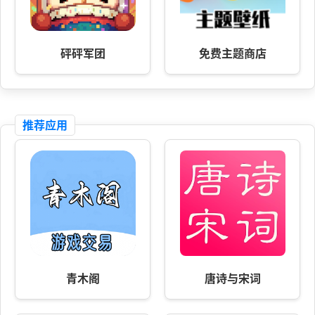
砰砰军团
免费主题商店
推荐应用
青木阁
唐诗与宋词