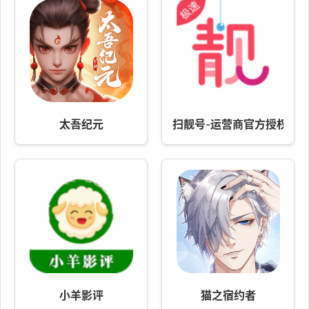
太吾纪元
扫靓号-运营商官方授权
小羊影评
猫之宿约者