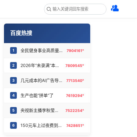
百度热搜
全民健身事业高质量发展
1
7904161°
2026年“未录满”本科专业排行榜出炉
2
7809545°
几元成本的AI广告导致千万市值蒸发
3
7713540°
生产也能“拼单”了
4
7619294°
央视新主播李秋莹孙亚鹏亮相
5
7522254°
150元车上过夜费到底谁被做局了
6
7428651°