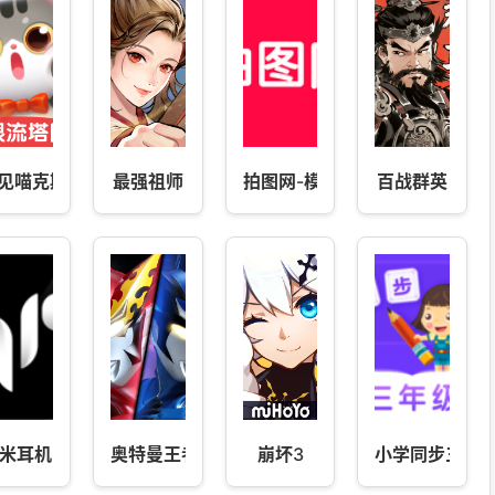
见喵克斯
最强祖师
拍图网-模特摄影寄拍平台
百战群英
米耳机
奥特曼王者传奇
崩坏3
小学同步三年