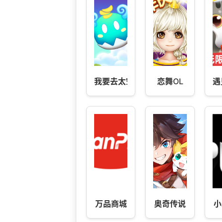
我要去太空
恋舞OL
遇
万品商城
奥奇传说
小