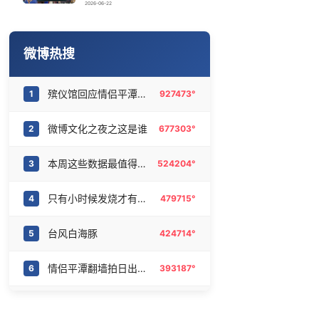
89岁钟南山高能量日常：每周健身3次
16
6469008°
2026-06-22
郭晶晶大女儿边走路边看书
17
6373978°
微博热搜
台风前上海天空出现绝美晚霞
18
6287138°
殡仪馆回应情侣平潭拍日出坠崖
1
927473°
酒店花洒现排泄物住客索赔遭拒
19
6183508°
微博文化之夜之这是谁
2
677303°
商场现钱学森巨幅海报 负责人回应
20
6085086°
本周这些数据最值得关注
3
524204°
只有小时候发烧才有这种感觉
4
479715°
台风白海豚
5
424714°
情侣平潭翻墙拍日出坠崖
6
393187°
伯爵熠眼心动
7
390278°