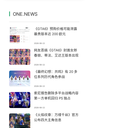
台风白海豚到哪了
7
7333031°
ONE.NEWS
沈腾演技
8
7236635°
《GTA6》预购价格可能泄露
检测列车撞人致11死2伤 涉事单位被罚
9
7137499°
最贵版本达 200 欧元
2026-06-22
河南刑案嫌犯被抓 逃窜时伤害多人
10
7047865°
网友恶搞《GTA6》封面女郎
春丽、蒂法、艾达王版本出现
王菲看了窦靖童歌手总决赛
11
6947369°
2026-06-22
《最终幻想：共鸣》有 20 多
这些燃气使用“偏方”千万别信
12
6847578°
位系列历代角色参战
娜扎称眼睛恢复情况不太妙
13
2026-06-22
6758207°
索尼报告删除多平台战略内容
第一方单机回归 PS 独占
潜逃10天被抓嫌犯疑靠吃玉米维生
14
6660552°
2026-06-22
情侣在平潭拍日出时坠崖致一死一伤
《火焰纹章：万缕千丝》官方
15
6569585°
公布四大主角信息