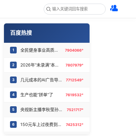
百度热搜
全民健身事业高质量发展
1
7904066°
2026年“未录满”本科专业排行榜出炉
2
7807979°
几元成本的AI广告导致千万市值蒸发
3
7712549°
生产也能“拼单”了
4
7619532°
央视新主播李秋莹孙亚鹏亮相
5
7521717°
150元车上过夜费到底谁被做局了
6
7425312°