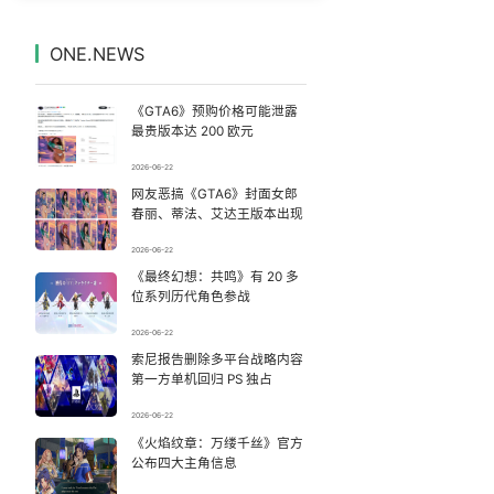
台风白海豚到哪了
7
7328489°
ONE.NEWS
沈腾演技
8
7235035°
《GTA6》预购价格可能泄露
潜逃10天被抓嫌犯疑靠吃玉米维生
9
7139657°
最贵版本达 200 欧元
2026-06-22
河南刑案嫌犯被抓 逃窜时伤害多人
10
7041738°
网友恶搞《GTA6》封面女郎
春丽、蒂法、艾达王版本出现
王菲看了窦靖童歌手总决赛
11
6945646°
2026-06-22
《最终幻想：共鸣》有 20 多
这些燃气使用“偏方”千万别信
12
6853288°
位系列历代角色参战
情侣在平潭拍日出时坠崖致一死一伤
13
2026-06-22
6751808°
索尼报告删除多平台战略内容
第一方单机回归 PS 独占
89岁钟南山高能量日常：每周健身3次
14
6661316°
2026-06-22
女子轻信快递丢失三倍理赔险失百万
《火焰纹章：万缕千丝》官方
15
6563616°
公布四大主角信息