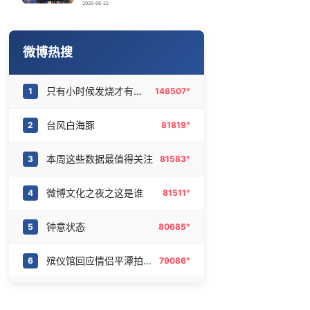
迪丽热巴听不懂粤语努力憋笑
16
6470295°
2026-06-22
弟弟一句“不丢脸” 听障姐姐泪崩
17
6377800°
微博热搜
台风前上海天空出现绝美晚霞
18
6282392°
只有小时候发烧才有这种感觉
1
146507°
男子不顾劝导花15万请大师迁坟改运
19
6182941°
台风白海豚
2
81819°
酒店花洒现排泄物住客索赔遭拒
20
6089591°
本周这些数据最值得关注
3
81583°
微博文化之夜之这是谁
4
81511°
钟意状态
5
80685°
殡仪馆回应情侣平潭拍日出坠崖
6
79086°
飞行员带女子进驾驶舱合照系旧闻
7
78675°