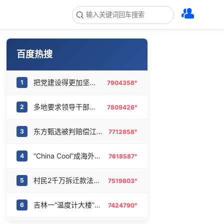
百度热搜
把党建设得更加坚强有力
1
7904358°
多地要求领导干部带头休假
2
7809426°
东方甄选被判赔偿江小白30万元
3
7712858°
“China Cool”成海外热词
4
7618587°
村民2千万拆迁款法院执行后仍拿不到
5
7519803°
吉林一“温度计大楼”读数爆表
6
7424790°