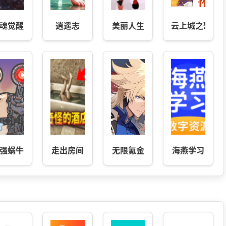
魂觉醒
逍遥志
美丽人生
云上城之歌
强蜗牛
走出房间
无限氪金
海燕学习