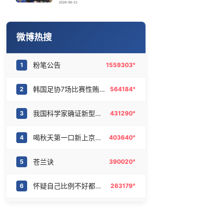
画像师林宇辉：画梅姨7年 想亲眼看看
16
6467270°
2026-06-22
宇树科技发行价格150.80元/股
17
6373144°
微博热搜
陈熠被张本美和连扳三局逆转
18
6274292°
粉笔公告
1
1559303°
逃生男子亲述被卖诈骗园区遭遇
19
6187827°
韩国足协7场比赛性贿赂20名裁判
2
564184°
U17国足1分钟轰2球
20
6082202°
我国科学家确证新型粒子胶球存在
3
431290°
喝秋天第一口新上京东外卖
4
403640°
苍兰诀
5
390020°
怀疑自己比例不好都没怀疑过镜子
6
263179°
金鹰奖
7
207885°