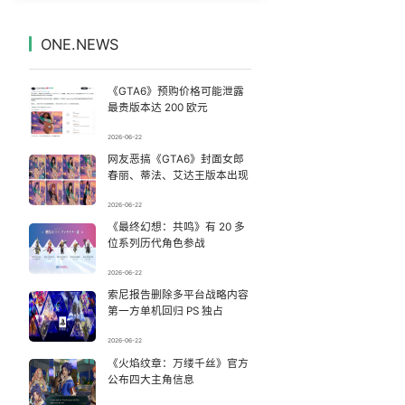
感觉全东北都在等7号
7
7331876°
ONE.NEWS
台风白海豚登陆地点更新
8
7232563°
《GTA6》预购价格可能泄露
宇树科技 打新
9
7137365°
最贵版本达 200 欧元
2026-06-22
中方回应是否在太平洋海底开采稀土
10
7045342°
网友恶搞《GTA6》封面女郎
春丽、蒂法、艾达王版本出现
“中式天庭”AI视频海外爆火
11
6947118°
2026-06-22
《最终幻想：共鸣》有 20 多
深圳地面沉降致车辆损坏系谣言
12
6857150°
位系列历代角色参战
63岁关之琳否认与27岁模特恋情
13
2026-06-22
6752106°
索尼报告删除多平台战略内容
第一方单机回归 PS 独占
萧敬腾谈丁克
14
6662129°
2026-06-22
10年前救人上央视的小伙抗洪牺牲
《火焰纹章：万缕千丝》官方
15
6564246°
公布四大主角信息