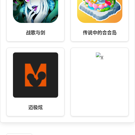
战歌与剑
传说中的合合岛
迈极炫