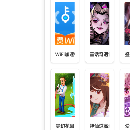
WiFi加速钥匙
童话奇遇记
盛
梦幻花园
神仙道高清重制版
爱