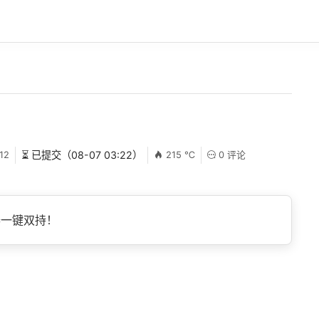
12
⏳ 已提交（08-07 03:22）
215 ℃
0 评论
器一键双持！