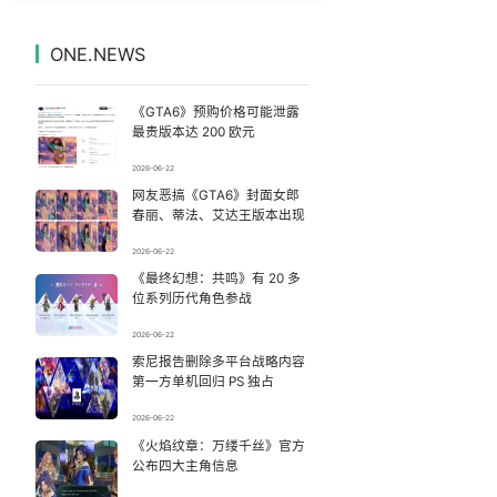
内娱第一人 戚薇开放形象AI授权
7
7328448°
ONE.NEWS
日本网红自杀案在韩国引发很大冲击
8
7236101°
《GTA6》预购价格可能泄露
世界杯不能卖 国际足联终于明白了
9
7138000°
最贵版本达 200 欧元
2026-06-22
父亲劝读师范 女儿偏要考北大
10
7044497°
网友恶搞《GTA6》封面女郎
春丽、蒂法、艾达王版本出现
玲花累到不停喝水 曾毅闲到玩猜拳
11
6948198°
2026-06-22
《最终幻想：共鸣》有 20 多
“空调24小时开着更省电”不实
12
6851048°
位系列历代角色参战
47岁妈妈突然产女 26岁女儿：很震惊
13
2026-06-22
6755482°
索尼报告删除多平台战略内容
第一方单机回归 PS 独占
1岁宝宝碰坏纸巾盒 宝妈被索赔924元
14
6665603°
2026-06-22
泰国机场：旅客不在场也可开箱查行李
《火焰纹章：万缕千丝》官方
15
6566162°
公布四大主角信息