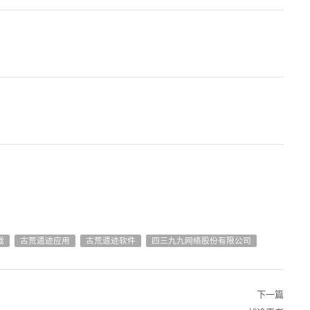
载
古荒遗迹应用
古荒遗迹软件
四三九九网络股份有限公司
下一篇