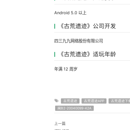
Android 5.0 以上
《古荒遗迹》公司开发
四三九九网络股份有限公司
《古荒遗迹》适玩年龄
年满 12 周岁
古荒遗迹
古荒遗迹APP
古荒遗迹下
闽B2-20040099-42A
上一篇