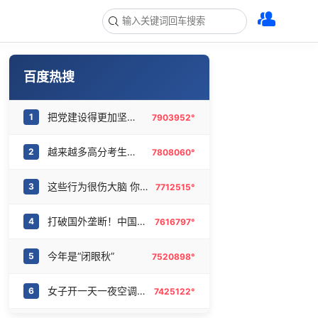
百度热搜
把党建设得更加坚强有力
1
7903952°
越来越多高分考生放弃985选警校
2
7808060°
这些行为很伤大脑 你却每天都在做
3
7712515°
打破国外垄断！中国重磅科技集中上新
4
7616797°
今年是“闭眼秋”
5
7520898°
女子开一天一夜空调后二氧化碳中毒
6
7425122°