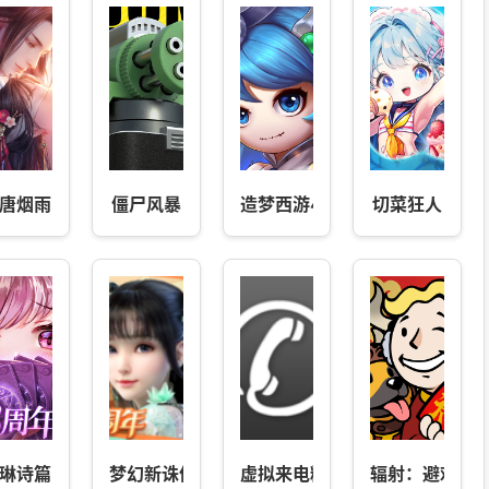
唐烟雨
僵尸风暴
造梦西游4
切菜狂人
琳诗篇
梦幻新诛仙
虚拟来电精灵
辐射：避难所On