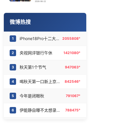
梁文锋投了宇树
16
6465291°
2026-06-22
生猪养殖户自救：砍母猪 买保险
17
6379924°
微博热搜
华东要吹“白海豚牌空调外机”了
18
6280142°
iPhone18Pro十二大升级
1
2055808°
AI终结印度三十年“外包神话”
19
6181636°
央视网评银行午休
2
1421080°
翁虹想演《功夫女足2》 角色都想好了
20
6089913°
秋天第1个节气
3
947063°
喝秋天第一口新上京东外卖
4
842546°
今年是闭眼秋
5
791067°
伊能静自曝不太想录妻旅
6
788475°
1岁宝宝碰坏纸巾盒三亚酒店索赔924元
7
725875°