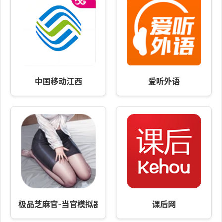
中国移动江西
爱听外语
极品芝麻官-当官模拟器 v7.2.01062846
课后网