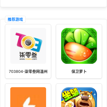
推荐游戏
703804-柒零叁网温州论坛
保卫萝卜