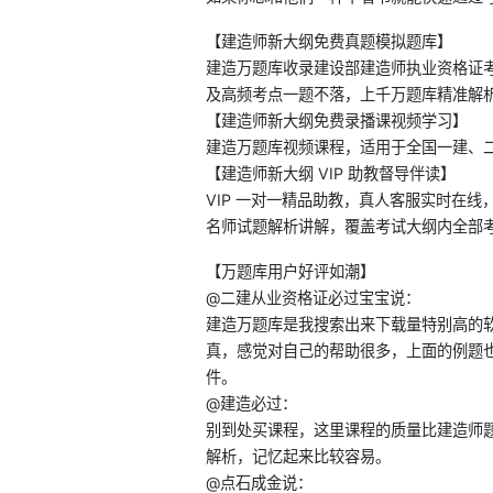
【建造师新大纲免费真题模拟题库】
建造万题库收录建设部建造师执业资格证
及高频考点一题不落，上千万题库精准解
【建造师新大纲免费录播课视频学习】
建造万题库视频课程，适用于全国一建、
【建造师新大纲 VIP 助教督导伴读】
VIP 一对一精品助教，真人客服实时在
名师试题解析讲解，覆盖考试大纲内全部
【万题库用户好评如潮】
@二建从业资格证必过宝宝说：
建造万题库是我搜索出来下载量特别高的
真，感觉对自己的帮助很多，上面的例题
件。
@建造必过：
别到处买课程，这里课程的质量比建造师
解析，记忆起来比较容易。
@点石成金说：