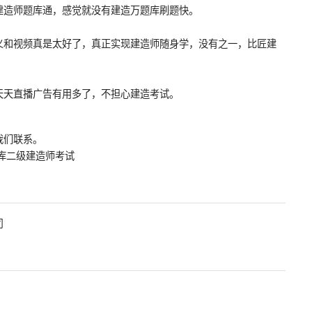
建造师题库通，感觉就没有建造万题库刷题快。
义和视频真是太好了，真正实现建造师随身学，没有之一，比匠建
天天直播广告有用多了，不担心建造考试。
我们联系。
库二级建造师考试
司