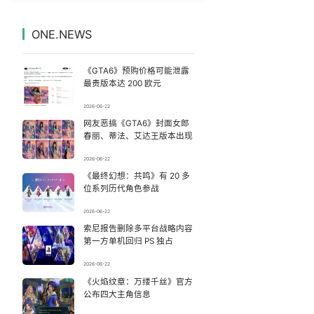
伊朗媒体发布伊朗最高领袖视频
7
7333604°
ONE.NEWS
《欢迎来龙餐馆》口碑
8
7237558°
《GTA6》预购价格可能泄露
永和豆浆创始人林炳生去世
9
7141499°
最贵版本达 200 欧元
2026-06-22
梁家辉百花奖演讲落泪
10
7045235°
网友恶搞《GTA6》封面女郎
春丽、蒂法、艾达王版本出现
吴宜泽vs姚朋成
11
6943294°
2026-06-22
《最终幻想：共鸣》有 20 多
这些燃气使用“偏方”千万别信
12
6855205°
位系列历代角色参战
14岁男孩因家长放纵确诊糖尿病
13
2026-06-22
6756584°
索尼报告删除多平台战略内容
第一方单机回归 PS 独占
“新疆的交警怎么个个像我妈”
14
6655223°
2026-06-22
检测列车撞人致11死2伤 涉事单位被罚
《火焰纹章：万缕千丝》官方
15
6560504°
公布四大主角信息