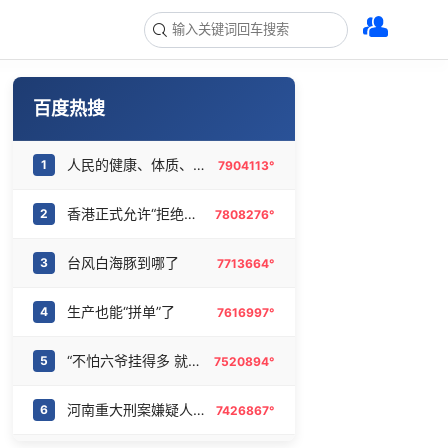
百度热搜
人民的健康、体质、幸福一脉相承
1
7904113°
香港正式允许“拒绝抢救”
2
7808276°
台风白海豚到哪了
3
7713664°
生产也能“拼单”了
4
7616997°
“不怕六爷挂得多 就怕六爷挂一颗”
5
7520894°
河南重大刑案嫌疑人逃窜时伤害多人
6
7426867°