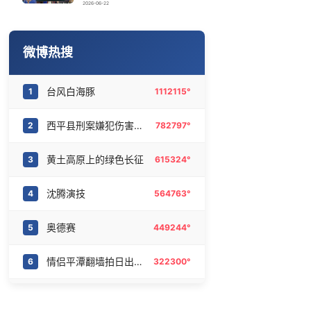
杭州全市有序停课
16
6478362°
2026-06-22
王菲看了窦靖童歌手总决赛
17
6382946°
微博热搜
台风前上海天空出现绝美晚霞
18
6280459°
台风白海豚
1
1112115°
闽超：莆田vs龙岩
19
6186318°
西平县刑案嫌犯伤害多名无辜群众
2
782797°
直击苏超：无锡vs盐城
20
6079754°
黄土高原上的绿色长征
3
615324°
沈腾演技
4
564763°
奥德赛
5
449244°
情侣平潭翻墙拍日出坠崖
6
322300°
孙红雷艾特错王玉雯
7
309857°