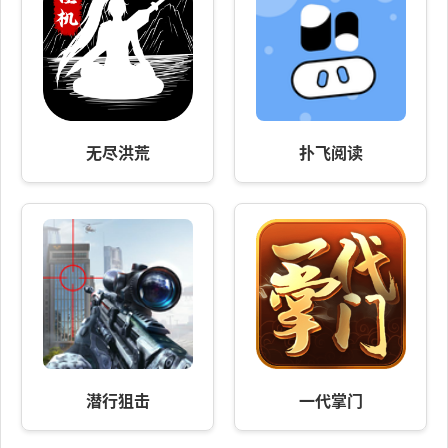
无尽洪荒
扑飞阅读
潜行狙击
一代掌门