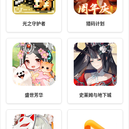
光之守护者
猎码计划
盛世芳华
史莱姆与地下城