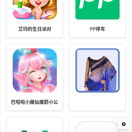
艾玛的生日派对
PP停车
巴啦啦小魔仙魔箭小公主 v3.5.5