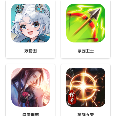
妖错图
家园卫士
盛唐烟雨
破晓九天