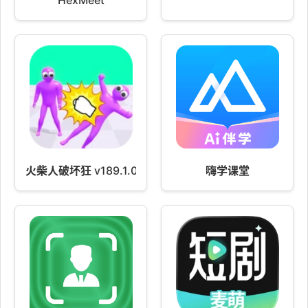
火柴人破坏狂 v189.1.0
嗨学课堂