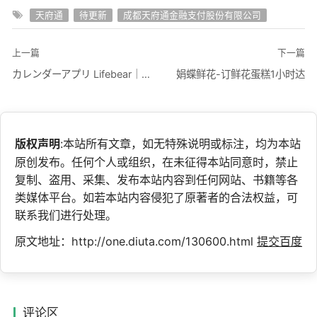
天府通
待更新
成都天府通金融支付股份有限公司
上一篇
下一篇
カレンダーアプリ Lifebear｜スケジュール帳&日記
娟蝶鲜花-订鲜花蛋糕1小时达
版权声明
:本站所有文章，如无特殊说明或标注，均为本站
原创发布。任何个人或组织，在未征得本站同意时，禁止
复制、盗用、采集、发布本站内容到任何网站、书籍等各
类媒体平台。如若本站内容侵犯了原著者的合法权益，可
联系我们进行处理。
原文地址：http://one.diuta.com/130600.html
提交百度
评论区