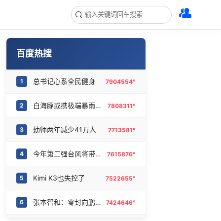
百度热搜
总书记心系全民健身
1
7904554°
白海豚或携极端暴雨重创东部多省市
2
7808311°
幼师两年减少41万人
3
7713581°
今年第二强台风将带来多大影响
4
7615876°
Kimi K3也失控了
5
7522655°
张本智和：零封向鹏不意外
6
7424646°