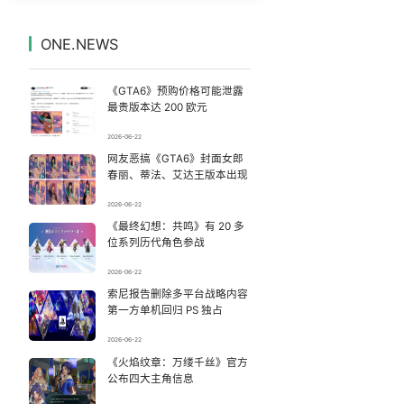
19.9元门票引爆76亿消费
7
7329047°
ONE.NEWS
浙江最强风雨时段已锁定
8
7238755°
《GTA6》预购价格可能泄露
公务员医生休假了 窗口谁来值班
9
7138120°
最贵版本达 200 欧元
2026-06-22
以媒：穆杰塔巴被紧急送医情况危急
10
7039294°
网友恶搞《GTA6》封面女郎
春丽、蒂法、艾达王版本出现
李要得一个月涨粉超400万
11
6946064°
2026-06-22
《最终幻想：共鸣》有 20 多
网络谣言的3种典型“伪装套路”
12
6850724°
位系列历代角色参战
女子被狗舔脚确诊三级暴露 医生回应
13
2026-06-22
6762205°
索尼报告删除多平台战略内容
第一方单机回归 PS 独占
这个暑假“预制娃”火了
14
6655563°
2026-06-22
台风白海豚闭眼了
《火焰纹章：万缕千丝》官方
15
6569442°
公布四大主角信息