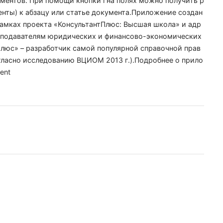
ментов. При помощи кнопки i на полях можно получить р
нты) к абзацу или статье документа.Приложение создан
рамках проекта «КонсультантПлюс: Высшая школа» и адр
реподавателям юридических и финансово-экономических
люс» – разработчик самой популярной справочной прав
гласно исследованию ВЦИОМ 2013 г.).Подробнее о прило
ent