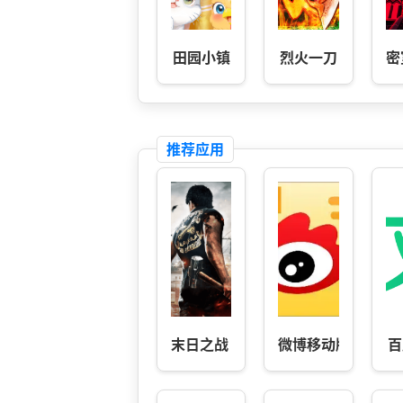
田园小镇
烈火一刀
密
推荐应用
末日之战 1.2
微博移动版
百