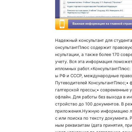
Надежный консультант для студента
онсультантПлюс содержит правовую
нсультации, а также более 170 совр
учету. Вся эта информация поможет 
ипломных работ.«КонсультантПлюс: 
ы РФ и СССР, международные право
Путеводителей КонсультантПлюс;• ф
галтерской прессы;• современные у
офлайн. Для работы без выхода в и
стройство до 100 документов. В ре
приложения.Нужную информацию ле
с или поиска по тексту документа.
ным реквизитам (дата принятия, пр