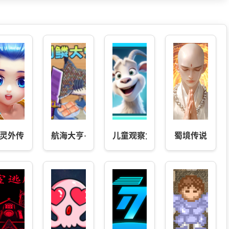
灵外传
航海大亨-刮鱼鳞山海经版
儿童观察力训练
蜀境传说