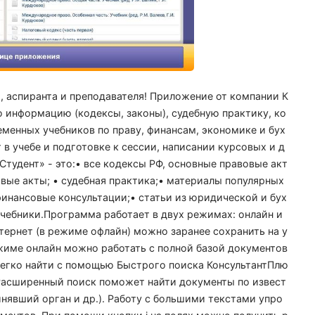
, аспиранта и преподавателя! Приложение от компании К
 информацию (кодексы, законы), судебную практику, ко
еменных учебников по праву, финансам, экономике и бух
в учебе и подготовке к сессии, написании курсовых и д
Студент» - это:• все кодексы РФ, основные правовые акт
вые акты; • судебная практика;• материалы популярных
инансовые консультации;• статьи из юридической и бух
чебники.Программа работает в двух режимах: онлайн и
нтернет (в режиме офлайн) можно заранее сохранить на у
жиме онлайн можно работать с полной базой документов
гко найти с помощью Быстрого поиска КонсультантПлю
 Расширенный поиск поможет найти документы по извест
инявший орган и др.). Работу с большими текстами упро