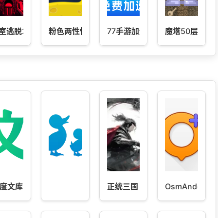
室逃脱23迷失俱乐部
粉色两性情趣-成人用品
77手游加速器
魔塔50层勇者
度文库
正统三国 v1.13.19
OsmAnd+