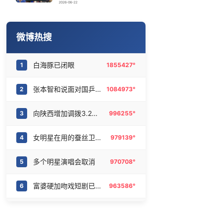
实时追踪台风白海豚
16
6477065°
2026-06-22
36岁男演员成景区NPC后人气爆棚
17
6378895°
微博热搜
女子生下4胞胎被全家“宠上天”
18
6282500°
白海豚已闭眼
1
1855427°
火把节意外致16人灼伤：人群尖叫逃散
19
6185462°
张本智和说面对国乒年轻选手压力消失了
2
1084973°
这种水别再喝了 已被列为2A类致癌物
20
6084636°
向陕西增加调拨3.2万件救灾物资
3
996255°
女明星在用的蚕丝卫生巾
4
979139°
多个明星演唱会取消
5
970708°
富婆硬加吻戏短剧已下架
6
963586°
原来这是追到正缘了
7
529051°