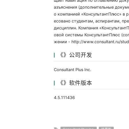
щает навигация по оглавлению доку
азъяснения (дополнительные докуме
о компанией «КонсультантПлюс» в 
есовано студентам, аспирантам, п
дисциплин. Компания «КонсультантП
овой системы КонсультантПлюс (со
жении - http://www.consultant.ru/stud
《》公司开发
Consultant Plus Inc.
《》软件版本
4.5.111436