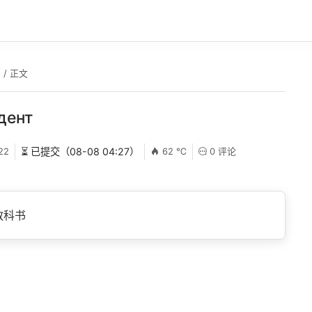
.
/ 正文
дент
22
⏳ 已提交（08-08 04:27）
62 ℃
0 评论
教科书