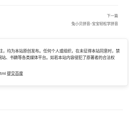
下一篇
兔小贝拼音-宝宝轻松学拼音
标注，均为本站原创发布。任何个人或组织，在未征得本站同意时，禁
网站、书籍等各类媒体平台。如若本站内容侵犯了原著者的合法权
tml
提交百度