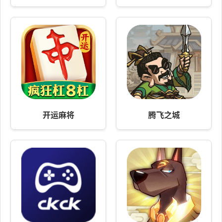
开运麻将
腾飞之城