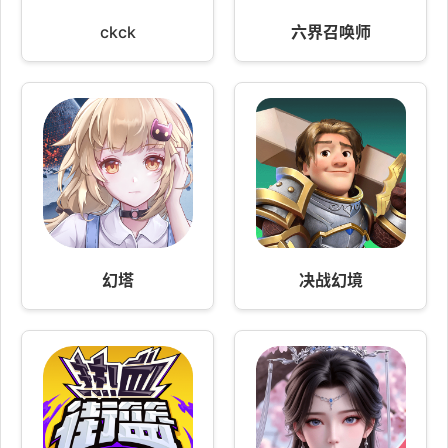
ckck
六界召唤师
幻塔
决战幻境