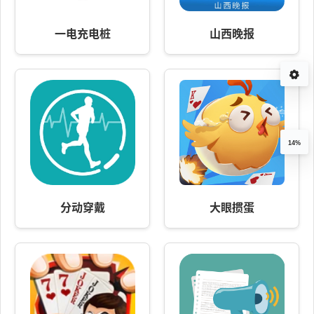
一电充电桩
山西晚报
14%
分动穿戴
大眼掼蛋