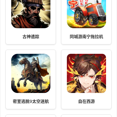
古神遗踪
同城游南宁拖拉机
密室逃脱9太空迷航
自在西游