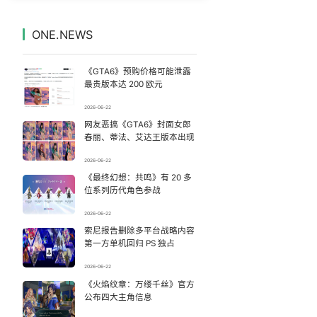
感觉全东北都在等7号
7
7334103°
ONE.NEWS
台风白海豚登陆地点更新
8
7238454°
《GTA6》预购价格可能泄露
画像师林宇辉：画梅姨7年 想亲眼看看
9
7136080°
最贵版本达 200 欧元
2026-06-22
宇树科技发行价格150.80元/股
10
7045397°
网友恶搞《GTA6》封面女郎
春丽、蒂法、艾达王版本出现
看守所辅警收受10万获刑1年
11
6945079°
2026-06-22
《最终幻想：共鸣》有 20 多
深圳地面沉降致车辆损坏系谣言
12
6847466°
位系列历代角色参战
逃生男子亲述被卖诈骗园区遭遇
13
2026-06-22
6754919°
索尼报告删除多平台战略内容
第一方单机回归 PS 独占
中方回应是否在太平洋海底开采稀土
14
6657258°
2026-06-22
63岁关之琳否认与27岁模特恋情
《火焰纹章：万缕千丝》官方
15
6567996°
公布四大主角信息