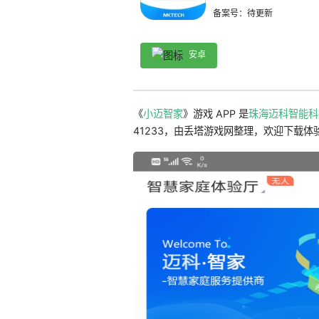
备案号：待更新
安卓
《
小迈智家
》游戏 APP 是
珠海迈科智能科
41233，由丢塔游戏网整理，欢迎下载体