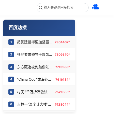
百度热搜
把党建设得更加坚强有力
1
7904407°
多地要求领导干部带头休假
2
7809670°
东方甄选被判赔偿江小白30万元
3
7713988°
“China Cool”成海外热词
4
7616184°
村民2千万拆迁款法院执行后仍拿不到
5
7521385°
吉林一“温度计大楼”读数爆表
6
7428044°