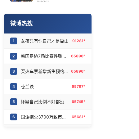
萧敬腾谈丁克
16
6471484°
2026-06-22
宇树科技 打新
17
6368556°
微博热搜
陈熠被张本美和连扳三局逆转
18
6271062°
女孩只有你自己才是靠山
1
91281°
宇树科技王兴兴身家有望超200亿元
19
6184202°
韩国足协7场比赛性贿赂20名裁判
2
65896°
“中式天庭”AI视频海外爆火
20
6082113°
买火车票新增新生预约功能
3
65896°
苍兰诀
4
65797°
怀疑自己比例不好都没怀疑过镜子
5
65745°
国企拖欠3700万致市政工程停工
6
65681°
人不能只有一个精神支柱
7
65601°