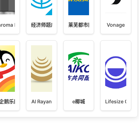
护总统川宝 v1.0
roma Doze
经济师题库
莱芜都市网
Vonage
企鹅乐园
Al Rayan
e椰城
Lifesize Clou