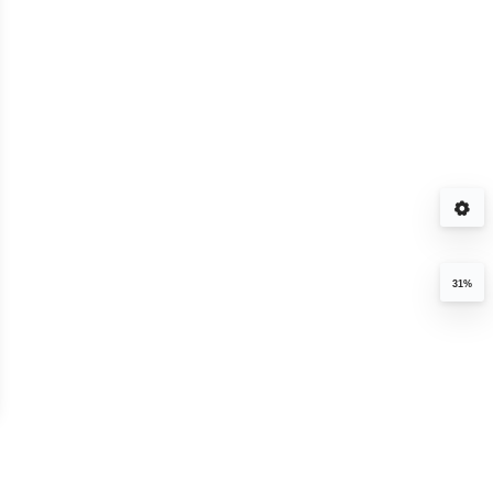
31%
d