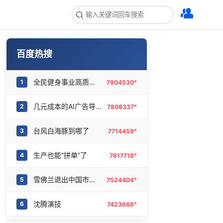
百度热搜
全民健身事业高质量发展
1
7904530°
几元成本的AI广告导致千万市值蒸发
2
7808337°
台风白海豚到哪了
3
7714459°
生产也能“拼单”了
4
7617718°
雪佛兰退出中国市场 售后怎么办
5
7524404°
沈腾演技
6
7423666°