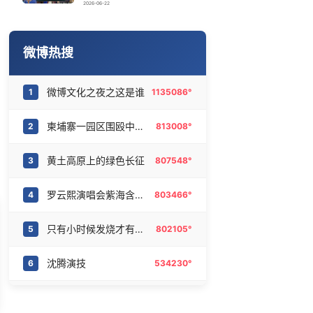
150元车上过夜费到底谁被做局了
16
6469215°
2026-06-22
2026年“未录满”本科专业排行榜出炉
17
6373700°
微博热搜
台风前上海天空出现绝美晚霞
18
6278918°
微博文化之夜之这是谁
1
1135086°
央视新主播李秋莹孙亚鹏亮相
19
6186642°
柬埔寨一园区围殴中国人致1死3伤
2
813008°
伊朗媒体发布伊朗最高领袖视频
20
6094075°
黄土高原上的绿色长征
3
807548°
罗云熙演唱会紫海含金量
4
803466°
只有小时候发烧才有这种感觉
5
802105°
沈腾演技
6
534230°
台风白海豚
7
485509°