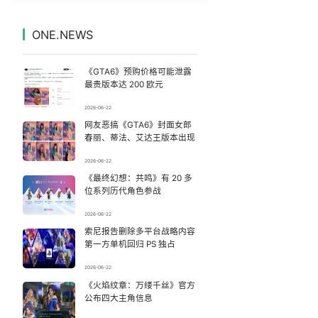
检测列车撞人致11死2伤 涉事单位被罚
7
7329292°
ONE.NEWS
河南刑案嫌犯被抓 逃窜时伤害多人
8
7238176°
《GTA6》预购价格可能泄露
情侣在平潭拍日出时坠崖致一死一伤
9
7140904°
最贵版本达 200 欧元
2026-06-22
梁家辉百花奖演讲落泪
10
7041730°
网友恶搞《GTA6》封面女郎
春丽、蒂法、艾达王版本出现
王菲看了窦靖童歌手总决赛
11
6945825°
2026-06-22
《最终幻想：共鸣》有 20 多
这些燃气使用“偏方”千万别信
12
6850021°
位系列历代角色参战
郭晶晶大女儿边走路边看书
13
2026-06-22
6751231°
索尼报告删除多平台战略内容
第一方单机回归 PS 独占
潜逃10天被抓嫌犯疑靠吃玉米维生
14
6665525°
2026-06-22
89岁钟南山高能量日常：每周健身3次
《火焰纹章：万缕千丝》官方
15
6572890°
公布四大主角信息