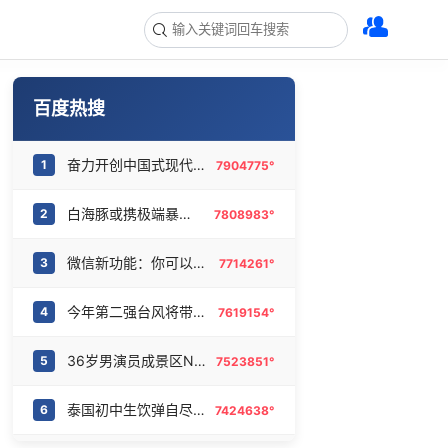
百度热搜
奋力开创中国式现代化建设新局面
1
7904775°
白海豚或携极端暴雨重创东部多省市
2
7808983°
微信新功能：你可以“撤回”你的撤回
3
7714261°
今年第二强台风将带来多大影响
4
7619154°
36岁男演员成景区NPC后人气爆棚
5
7523851°
泰国初中生饮弹自尽前开了26枪
6
7424638°