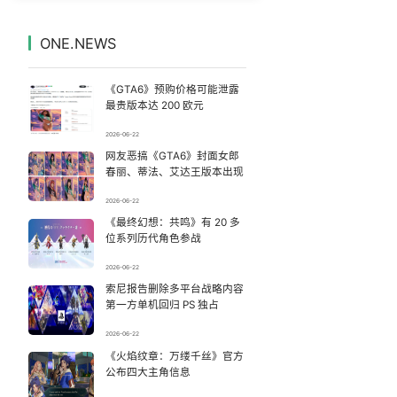
女子被狗舔脚确诊三级暴露 医生回应
7
7331926°
ONE.NEWS
台风白海豚闭眼了
8
7235642°
《GTA6》预购价格可能泄露
23岁博士确诊胃癌晚期：常熬夜压力大
9
7143297°
最贵版本达 200 欧元
2026-06-22
女子带娃漂流落水 教练员称不敢捞
10
7044254°
网友恶搞《GTA6》封面女郎
春丽、蒂法、艾达王版本出现
胡彦斌获《歌手2026》歌王
11
6947133°
2026-06-22
《最终幻想：共鸣》有 20 多
“新疆阿勒泰八月能滑雪”不实
12
6851052°
位系列历代角色参战
女子生下4胞胎被全家“宠上天”
13
2026-06-22
6757304°
索尼报告删除多平台战略内容
第一方单机回归 PS 独占
女儿卖房定价9000被母亲7500签约
14
6661013°
2026-06-22
一些民办高校招不到学生了
《火焰纹章：万缕千丝》官方
15
6561377°
公布四大主角信息