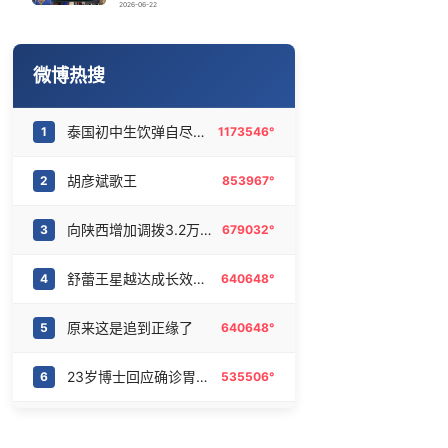
实时追踪台风白海豚
16
6463784°
2026-06-22
2名小孩玩手机低头幅度近乎折叠
17
6375247°
微博热搜
男演员入职景区：比做演员更有安全感
18
6279542°
泰国初中生饮弹自尽前开了26枪
1
1173546°
“中国蔬菜之乡”最高温达41.8℃
19
6177533°
胡彦斌歌王
2
853967°
李要得一个月涨粉超400万
20
6091665°
向陕西增加调拨3.2万件救灾物资
3
679032°
舒蕾王星越达成长效合作
4
640648°
原来这是追到正缘了
5
640648°
23岁博士回应确诊胃癌晚期
6
535506°
姚安娜也迎来了属于她的宣发期
7
514879°