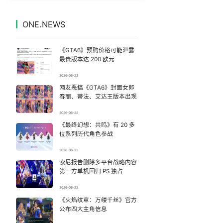
为何年轻人不愿学医了
7
7333329°
ONE.NEWS
河南撤回“领导带薪错峰休假”通知
8
7238494°
《GTA6》预购价格可能泄露
张春香退休后被查
9
7140467°
最贵版本达 200 欧元
2026-06-22
李云泽被罢免全国人大代表
10
7047128°
网友恶搞《GTA6》封面女郎
春丽、蒂法、艾达王版本出现
公司“上四休三”但要降薪1000元
11
6950369°
2026-06-22
《最终幻想：共鸣》有 20 多
提醒：汛期受污染食品不能食用
12
6850637°
位系列历代角色参战
佛山通报笔试前13被淘汰后5名进体检
13
2026-06-22
6755817°
索尼报告删除多平台战略内容
第一方单机回归 PS 独占
刘若雪方辟谣与周杰伦私生子传闻
14
6660899°
2026-06-22
汪峰公司因AI从1100人减到400人
《火焰纹章：万缕千丝》官方
15
6573041°
公布四大主角信息