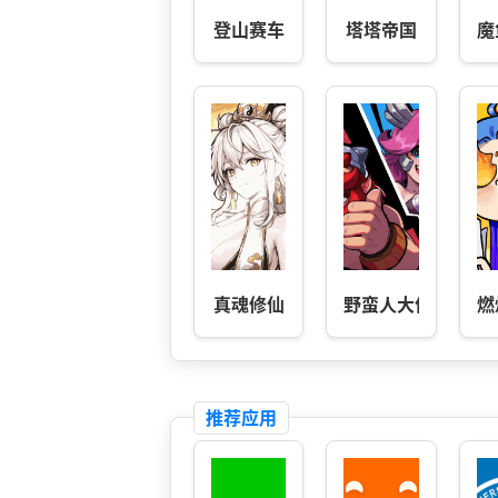
登山赛车
塔塔帝国
魔
真魂修仙
野蛮人大作战2
燃
推荐应用