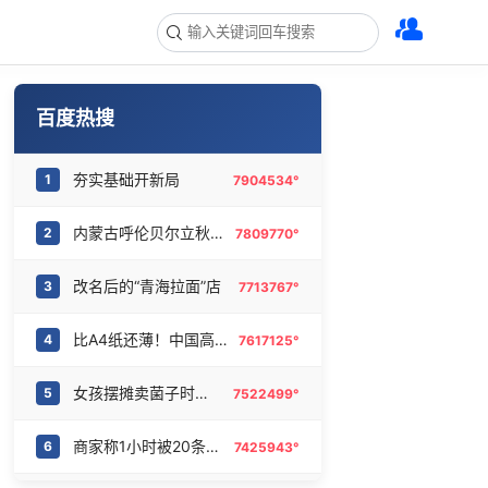
百度热搜
夯实基础开新局
1
7904534°
内蒙古呼伦贝尔立秋穿上羽绒服了
2
7809770°
改名后的“青海拉面”店
3
7713767°
比A4纸还薄！中国高端钢材密集突破
4
7617125°
女孩摆摊卖菌子时收到北大通知书
5
7522499°
商家称1小时被20条差评后门店倒闭
6
7425943°