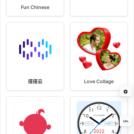
Fun Chinese
搭搭云
Love Collage
14%