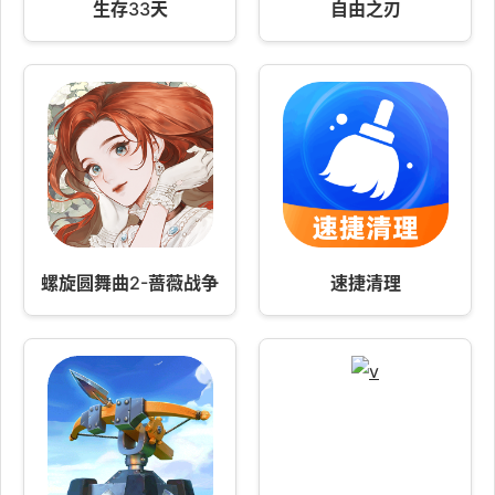
生存33天
自由之刃
螺旋圆舞曲2-蔷薇战争
速捷清理