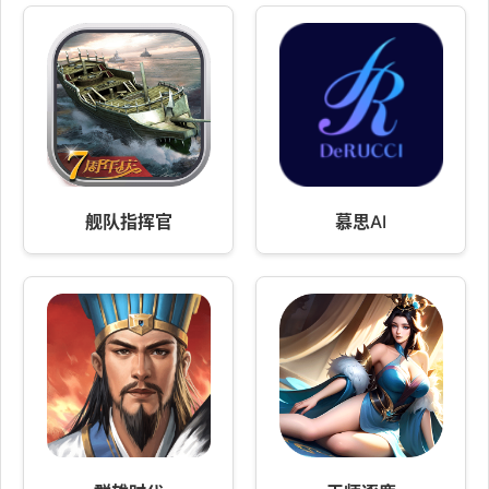
舰队指挥官
慕思AI