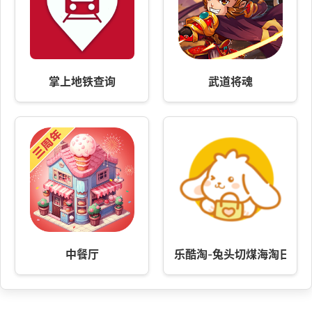
掌上地铁查询
武道将魂
中餐厅
乐酷淘-兔头切煤海淘日本