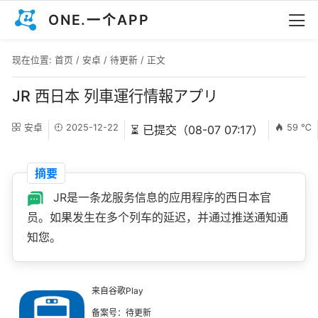
ONE.一个APP
现在位置:
首页
/
安卓
/
待更新
/ 正文
JR 西日本 列車運行情報アプリ
安卓
2025-12-22
59 ℃
⏳ 已提交（08-07 07:17）
摘要
JR是一条龙服务信息的应用程序的西日本官
员。如果发生在多个列车的延迟，并通过推送通知通
知您。
来自谷歌Play
备案号：待更新