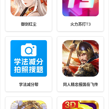
御剑红尘
火力苏打T3
学法减分帮
同人精忠报国岳飞传