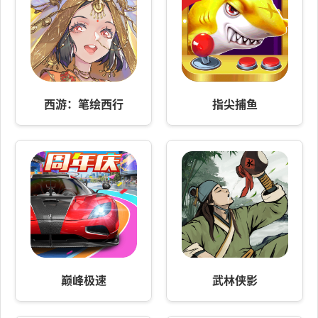
西游：笔绘西行
指尖捕鱼
巅峰极速
武林侠影