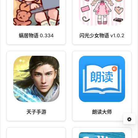
蜗居物语 0.334
闪光少女物语 v1.0.2
天子手游
朗读大师