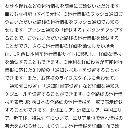
わせや遅れなどの运行情报を简単にご确认いただけます。
■おもな机能（すべて无料）○运行情报のプッシュ通知ご
登录いただいた路线の运行情报をプッシュ通知でお知ら
せします。プッシュ通知の「确认する」ボタンをタップす
ることで、ご登录いただいた路线の运行情报を确认する
ことができ、さらに运行情报の详细を确认したい场合
は、JR 西日本列车运行情报サイトに移动し、详细な情报
を确认することもできます。○便利な详细设置が可能运行
情报に応じた3 段阶の「通知レベル」を设置することが
できます。また、お客様のライフスタイルに合わせて、
「通知曜日设置」「通知时间帯设置」など详细な通知ス
ケジュールを设置することができます。○全路线の运行情
报を表示 JR 西日本の全路线の运行情报を一覧で表示确认
することができます。北陆エリア、近畿エリア、中国エリ
ア、新干线、特急列车について、エリア単位で遅れ情报の
有无をお知らせし、より详しい运行情报を详细画面で确