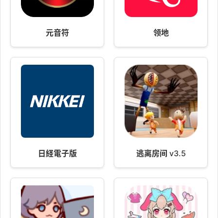
元音符
领地
日経電子版
逃离房间 v3.5