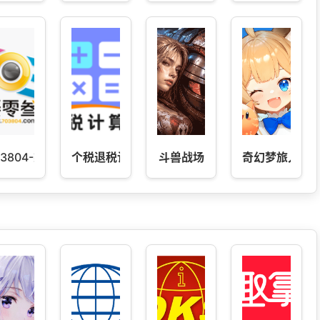
03804-柒零叁网温州论坛
个税退税计算器-工资计算器
斗兽战场
奇幻梦旅人