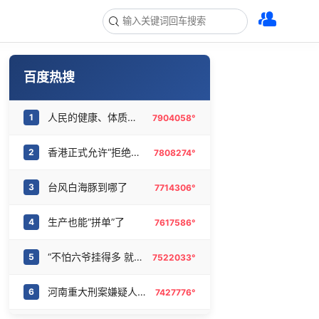
百度热搜
人民的健康、体质、幸福一脉相承
1
7904058°
香港正式允许“拒绝抢救”
2
7808274°
台风白海豚到哪了
3
7714306°
生产也能“拼单”了
4
7617586°
“不怕六爷挂得多 就怕六爷挂一颗”
5
7522033°
河南重大刑案嫌疑人逃窜时伤害多人
6
7427776°