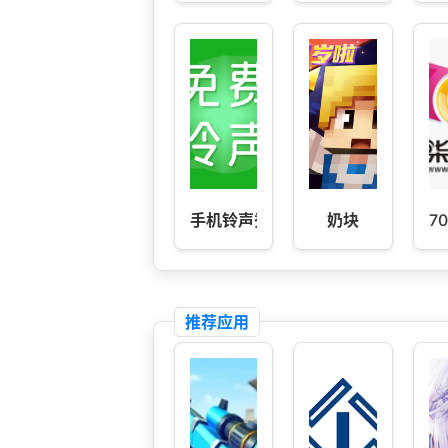
手机铃声秀
奶块
7
推荐应用