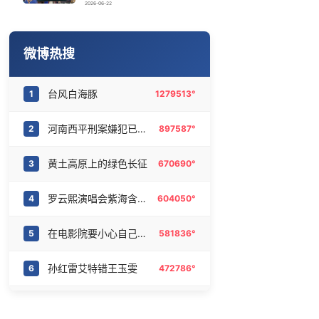
网红张主任在青岛麦霸现场掰嗓子
16
6465997°
2026-06-22
王菲看了窦靖童歌手总决赛
17
6366668°
微博热搜
永和豆浆创始人林炳生去世
18
6280028°
台风白海豚
1
1279513°
闽超：莆田vs龙岩
19
6186021°
河南西平刑案嫌犯已落网
2
897587°
直击苏超：无锡vs盐城
20
6096292°
黄土高原上的绿色长征
3
670690°
罗云熙演唱会紫海含金量
4
604050°
在电影院要小心自己的喝的
5
581836°
孙红雷艾特错王玉雯
6
472786°
虞书欣古子成大婚路透
7
424512°