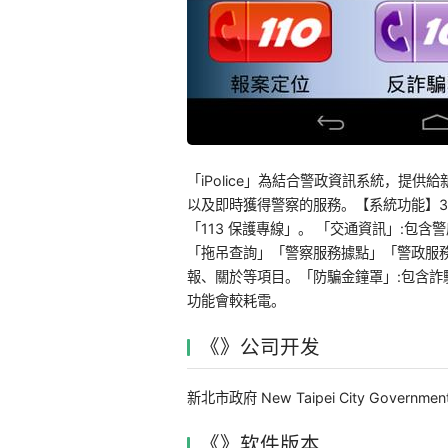
「iPolice」為結合警政資訊系統，提
以及即時獲得警察的服務。【系統功能】3 
「113 保護專線」。 「交通資訊」:包
「拖吊查詢」「警察服務據點」「警政服
報、關於等項目。「防騙金鐘罩」:包含詐騙
功能會較耗電。
《》公司开发
新北市政府 New Taipei City Governmen
《》软件版本