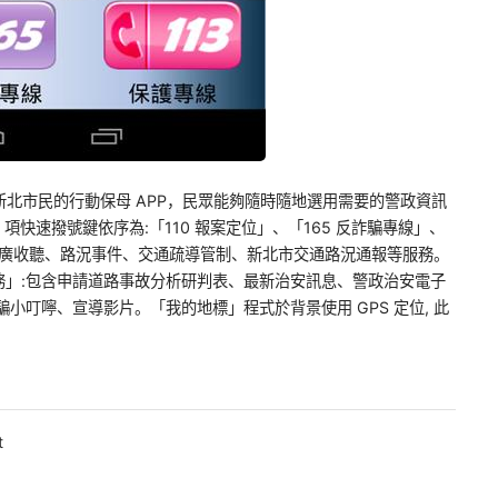
供給新北市民的行動保母 APP，民眾能夠隨時隨地選用需要的警政資訊
項快速撥號鍵依序為:「110 報案定位」、「165 反詐騙專線」、
含警廣收聽、路況事件、交通疏導管制、新北市交通路況通報等服務。
務」:包含申請道路事故分析研判表、最新治安訊息、警政治安電子
小叮嚀、宣導影片。「我的地標」程式於背景使用 GPS 定位, 此
t