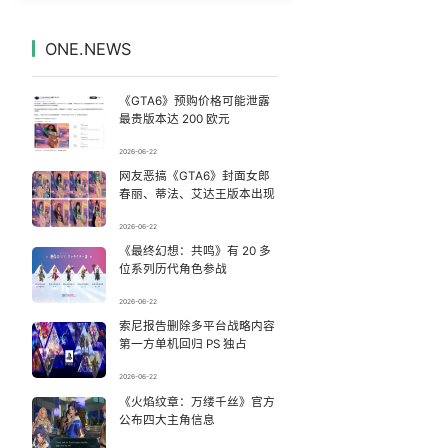
西湖突现狂风暴雨 游客瞬间被浇透
7
7332536°
ONE.NEWS
14岁男孩因家长放纵确诊糖尿病
8
7237986°
《GTA6》预购价格可能泄露
《欢迎来龙餐馆》口碑
9
7140762°
最贵版本达 200 欧元
2026-06-22
梁家辉百花奖演讲落泪
10
7041276°
网友恶搞《GTA6》封面女郎
春丽、蒂法、艾达王版本出现
吴宜泽vs姚朋成
11
6947939°
2026-06-22
《最终幻想：共鸣》有 20 多
这些燃气使用“偏方”千万别信
12
6856294°
位系列历代角色参战
“新疆的交警怎么个个像我妈”
13
2026-06-22
6759203°
索尼报告删除多平台战略内容
第一方单机回归 PS 独占
河南重大刑事案嫌疑人落网
14
6660260°
2026-06-22
伊朗媒体发布伊朗最高领袖视频
《火焰纹章：万缕千丝》官方
15
6565154°
公布四大主角信息