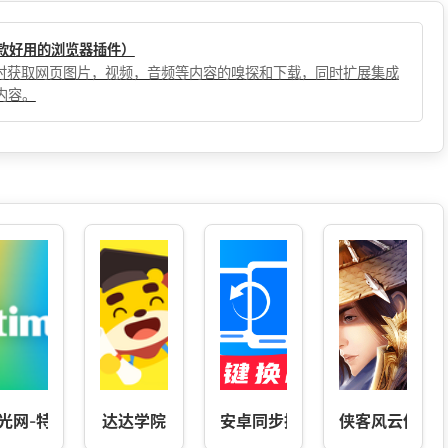
（一款好用的浏览器插件）
，实时获取网页图片，视频，音频等内容的嗅探和下载，同时扩展集成
内容。
光网-特价电影票预定平台
达达学院
安卓同步换机克隆
侠客风云传onli