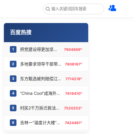
百度热搜
把党建设得更加坚强有力
1
7904869°
多地要求领导干部带头休假
2
7808167°
东方甄选被判赔偿江小白30万元
3
7714218°
“China Cool”成海外热词
4
7619410°
村民2千万拆迁款法院执行后仍拿不到
5
7520253°
吉林一“温度计大楼”读数爆表
6
7424461°