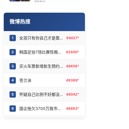
萧敬腾谈丁克
16
6476059°
2026-06-22
宇树科技 打新
17
6369244°
微博热搜
陈熠被张本美和连扳三局逆转
18
6287346°
女孩只有你自己才是靠山
1
94027°
宇树科技王兴兴身家有望超200亿元
19
6192933°
韩国足协7场比赛性贿赂20名裁判
2
62600°
白海豚会不会北上京津冀带来强风雨
20
6084289°
买火车票新增新生预约功能
3
49656°
苍兰诀
4
49369°
怀疑自己比例不好都没怀疑过镜子
5
49042°
国企拖欠3700万致市政工程停工
6
46863°
人不能只有一个精神支柱
7
45824°