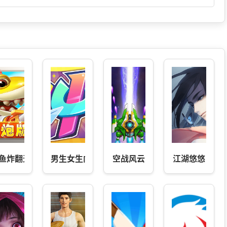
鱼炸翻天
男生女生向前冲
空战风云
江湖悠悠