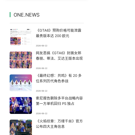
感觉全东北都在等7号
7
7328174°
ONE.NEWS
台风白海豚登陆地点更新
8
7235976°
《GTA6》预购价格可能泄露
画像师林宇辉：画梅姨7年 想亲眼看看
9
7139762°
最贵版本达 200 欧元
2026-06-22
宇树科技发行价格150.80元/股
10
7046760°
网友恶搞《GTA6》封面女郎
春丽、蒂法、艾达王版本出现
看守所辅警收受10万获刑1年
11
6952902°
2026-06-22
《最终幻想：共鸣》有 20 多
深圳地面沉降致车辆损坏系谣言
12
6851479°
位系列历代角色参战
逃生男子亲述被卖诈骗园区遭遇
13
2026-06-22
6759309°
索尼报告删除多平台战略内容
第一方单机回归 PS 独占
中方回应是否在太平洋海底开采稀土
14
6664620°
2026-06-22
63岁关之琳否认与27岁模特恋情
《火焰纹章：万缕千丝》官方
15
6573110°
公布四大主角信息