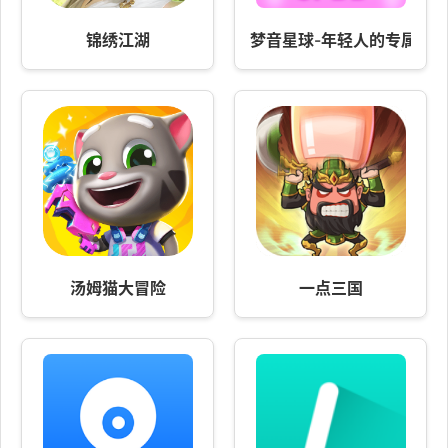
锦绣江湖
梦音星球-年轻人的专属社
汤姆猫大冒险
一点三国