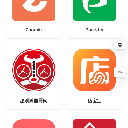
ZoomIn
Parkster
14%
巫溪鸡血哥网
店宝宝