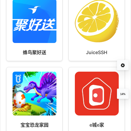
蜂鸟聚好送
JuiceSSH
14%
宝宝恐龙家园
e城e家