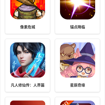
像素危城
锚点降临
凡人修仙传：人界篇
星辰奇缘