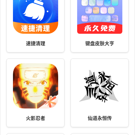
速捷清理
键盘皮肤大亨
火影忍者
仙道永恒传