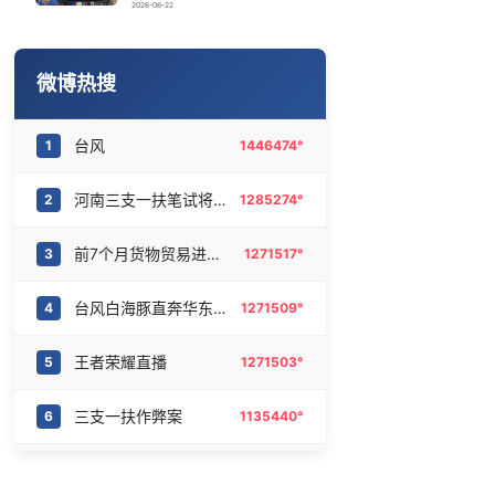
谁是宇树科技背后大赢家
16
6472898°
2026-06-22
建筑工人不慎坠落身体被3根钢筋刺穿
17
6378445°
微博热搜
宇树科技中一签需缴款7.54万元
18
6283976°
台风
1
1446474°
“立秋的第一杯奶茶”又爆单了
19
6184256°
河南三支一扶笔试将重考
2
1285274°
啤酒巨头们正排队“去啤酒化”
20
6078641°
前7个月货物贸易进出口超30万亿元
3
1271517°
台风白海豚直奔华东来了
4
1271509°
王者荣耀直播
5
1271503°
三支一扶作弊案
6
1135440°
飞机免费退改票真的来了
7
871846°