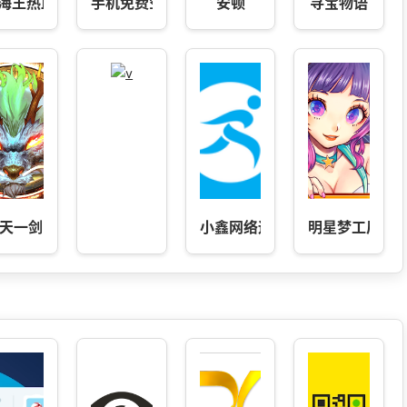
海王热血航线
手机免费空调遥控器-手机遥控器
安顿
寻宝物语
天一剑
小鑫网络运动
明星梦工厂