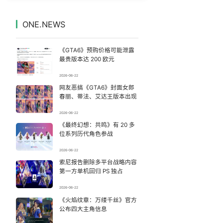
王宝强首次提名百花影帝
7
7329891°
ONE.NEWS
台风白海豚
8
7238687°
《GTA6》预购价格可能泄露
国防部回应日本试射“战斧”导弹
9
7139216°
最贵版本达 200 欧元
2026-06-22
今年蝉为什么这么响
10
7039416°
网友恶搞《GTA6》封面女郎
春丽、蒂法、艾达王版本出现
商家称1小时被20条差评后门店倒闭
11
6946546°
2026-06-22
《最终幻想：共鸣》有 20 多
“新疆阿勒泰八月能滑雪”不实
12
6853004°
位系列历代角色参战
河南三支一扶笔试存在组织作弊犯罪
13
2026-06-22
6755650°
索尼报告删除多平台战略内容
第一方单机回归 PS 独占
刘若雪方辟谣与周杰伦私生子传闻
14
6668548°
2026-06-22
河南三支一扶笔试成绩作废 将重考
《火焰纹章：万缕千丝》官方
15
6559151°
公布四大主角信息