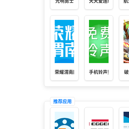
光明勇士
天天爱连线
航
荣耀渭南网
手机铃声秀
破
推荐应用