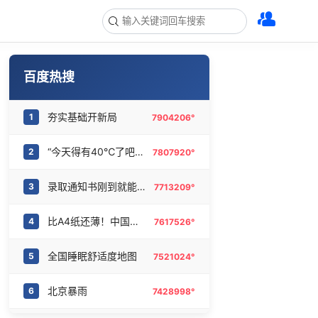
百度热搜
夯实基础开新局
1
7904206°
“今天得有40℃了吧 为啥还不预警”
2
7807920°
录取通知书刚到就能买票
3
7713209°
比A4纸还薄！中国高端钢材密集突破
4
7617526°
全国睡眠舒适度地图
5
7521024°
北京暴雨
6
7428998°