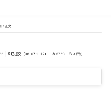
司
/ 正文
22
⏳ 已提交（08-07 11:12）
67 ℃
0 评论