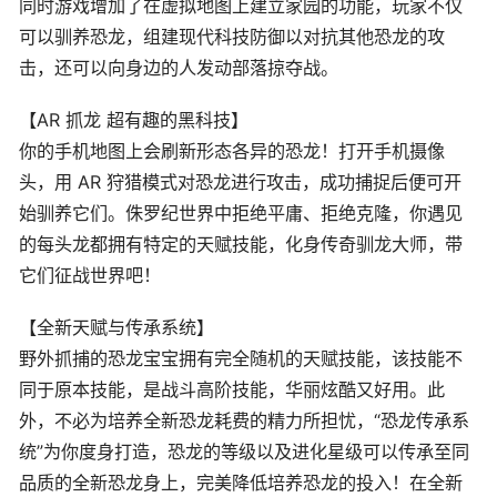
同时游戏增加了在虚拟地图上建立家园的功能，玩家不仅
可以驯养恐龙，组建现代科技防御以对抗其他恐龙的攻
击，还可以向身边的人发动部落掠夺战。
【AR 抓龙 超有趣的黑科技】
你的手机地图上会刷新形态各异的恐龙！打开手机摄像
头，用 AR 狩猎模式对恐龙进行攻击，成功捕捉后便可开
始驯养它们。侏罗纪世界中拒绝平庸、拒绝克隆，你遇见
的每头龙都拥有特定的天赋技能，化身传奇驯龙大师，带
它们征战世界吧！
【全新天赋与传承系统】
野外抓捕的恐龙宝宝拥有完全随机的天赋技能，该技能不
同于原本技能，是战斗高阶技能，华丽炫酷又好用。此
外，不必为培养全新恐龙耗费的精力所担忧，“恐龙传承系
统”为你度身打造，恐龙的等级以及进化星级可以传承至同
品质的全新恐龙身上，完美降低培养恐龙的投入！在全新