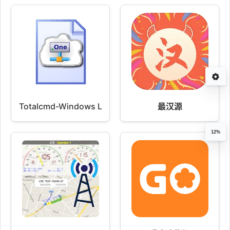
Totalcmd-Windows Live Skydrive
最汉源
12%