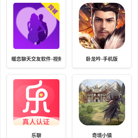
暖恋聊天交友软件-视频聊天
卧龙吟-手机版
乐聊
奇境小镇