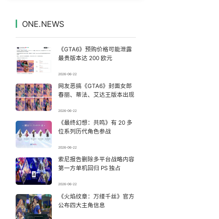
商家称1小时被20条差评后门店倒闭
7
7333230°
ONE.NEWS
台风白海豚
8
7232566°
《GTA6》预购价格可能泄露
宇树科技中一签需缴款7.54万元
9
7136379°
最贵版本达 200 欧元
2026-06-22
沈阳爆改谢霆锋演唱会痛城
10
7044632°
网友恶搞《GTA6》封面女郎
春丽、蒂法、艾达王版本出现
全国睡眠舒适度地图
11
6944062°
2026-06-22
《最终幻想：共鸣》有 20 多
“新疆阿勒泰八月能滑雪”不实
12
6852374°
位系列历代角色参战
齐豫毛阿敏 如听仙乐耳暂明
13
2026-06-22
6761276°
索尼报告删除多平台战略内容
第一方单机回归 PS 独占
在青岛夏夜麦霸现场偶遇李行亮
14
6665852°
2026-06-22
女儿为争财产堵门阻挠父亲出殡
《火焰纹章：万缕千丝》官方
15
6566128°
公布四大主角信息