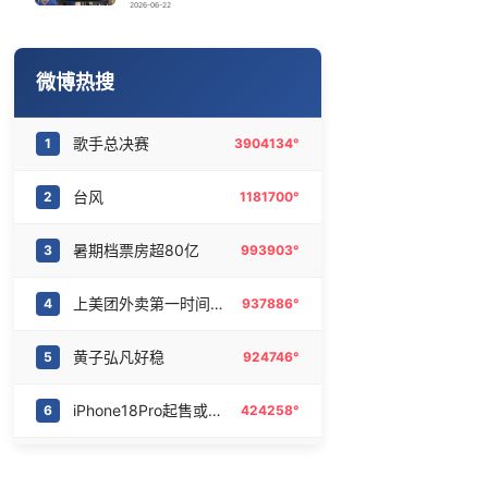
台风逼近 闽浙多地停工停航
16
6472274°
2026-06-22
河南三支一扶笔试成绩作废 将重考
17
6372871°
微博热搜
百花奖开幕式
18
6283422°
歌手总决赛
1
3904134°
河南撤回“领导带薪错峰休假”通知
19
6191163°
台风
2
1181700°
高校宣称第一志愿填报该校奖9000元
20
6091542°
暑期档票房超80亿
3
993903°
上美团外卖第一时间喝到秋奶
4
937886°
黄子弘凡好稳
5
924746°
iPhone18Pro起售或破万
6
424258°
齐豫毛阿敏秒了
7
419173°