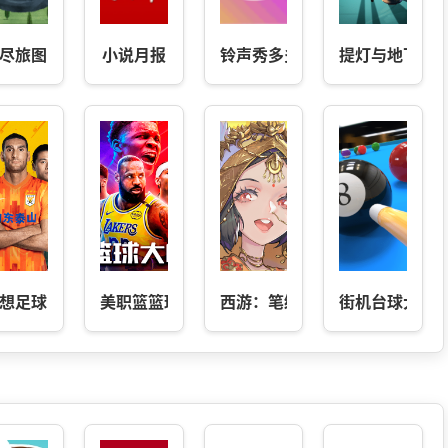
尽旅图
小说月报
铃声秀多多
提灯与地下城
想足球
美职篮篮球大师
西游：笔绘西行
街机台球大师