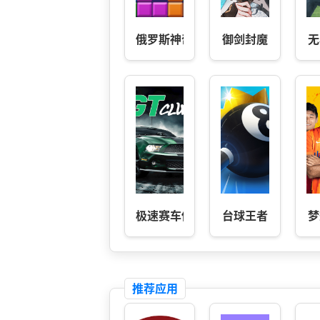
俄罗斯神奇方块
御剑封魔
无
极速赛车俱乐部
台球王者
梦
推荐应用