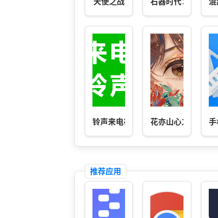
天使之战
石器时代：觉醒
混
铃声来电视频秀
花亦山心之月
手
推荐应用