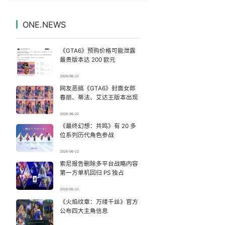
内娱第一人 戚薇开放形象AI授权
7
7329858°
ONE.NEWS
日本网红自杀案在韩国引发很大冲击
8
7235105°
《GTA6》预购价格可能泄露
玲花累到不停喝水 曾毅闲到玩猜拳
9
7136013°
最贵版本达 200 欧元
2026-06-22
父亲劝读师范 女儿偏要考北大
10
7046370°
网友恶搞《GTA6》封面女郎
春丽、蒂法、艾达王版本出现
泰交通部副部长回应中国游客遭歧视
11
6948322°
2026-06-22
《最终幻想：共鸣》有 20 多
“空调24小时开着更省电”不实
12
6853293°
位系列历代角色参战
47岁妈妈突然产女 26岁女儿：很震惊
13
2026-06-22
6762457°
索尼报告删除多平台战略内容
第一方单机回归 PS 独占
1岁宝宝碰坏纸巾盒 宝妈被索赔924元
14
6668276°
2026-06-22
台风白海豚体型变大近似13个浙江面积
《火焰纹章：万缕千丝》官方
15
6569319°
公布四大主角信息