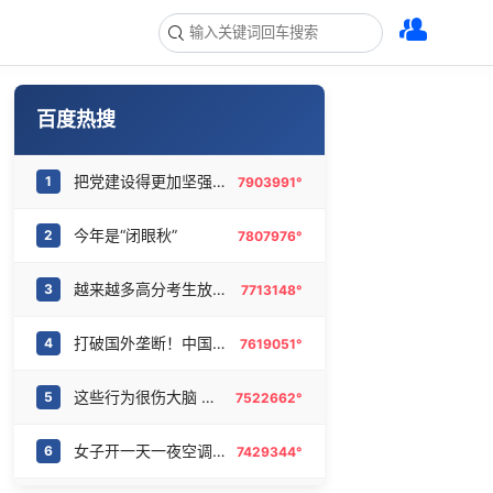
百度热搜
把党建设得更加坚强有力
1
7903991°
今年是“闭眼秋”
2
7807976°
越来越多高分考生放弃985选警校
3
7713148°
打破国外垄断！中国重磅科技集中上新
4
7619051°
这些行为很伤大脑 你却每天都在做
5
7522662°
女子开一天一夜空调后二氧化碳中毒
6
7429344°