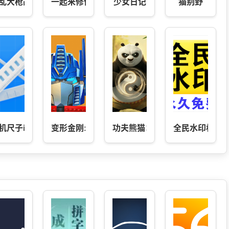
乱大枪战
一起来修仙
少女日记
猫别野
机尺子iMetre测距- 测量工具
变形金刚:地球之战
功夫熊猫：神龙大侠
全民水印相机