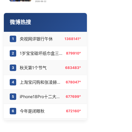
梁文锋投了宇树
16
6463284°
2026-06-22
夫妻花式晒证展示门当户对
17
6377059°
微博热搜
生猪养殖户自救：砍母猪 买保险
18
6287900°
央视网评银行午休
1
1368141°
翁虹想演《功夫女足2》 角色都想好了
19
6182506°
1岁宝宝碰坏纸巾盒三亚酒店索赔924元
2
879910°
世界杯不能卖 国际足联终于明白了
20
6097351°
秋天第1个节气
3
683483°
上淘宝闪购和张凌赫喝秋天第一杯
4
678047°
iPhone18Pro十二大升级
5
677699°
今年是闭眼秋
6
672160°
于适 平儿都长这么大了
7
667121°