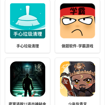
手心垃圾清理
做题软件-学霸游戏
密室逃脱11逃出神秘金字塔
少年包青天