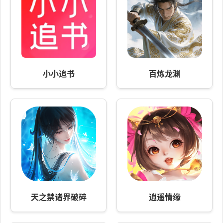
小小追书
百炼龙渊
天之禁诸界破碎
逍遥情缘